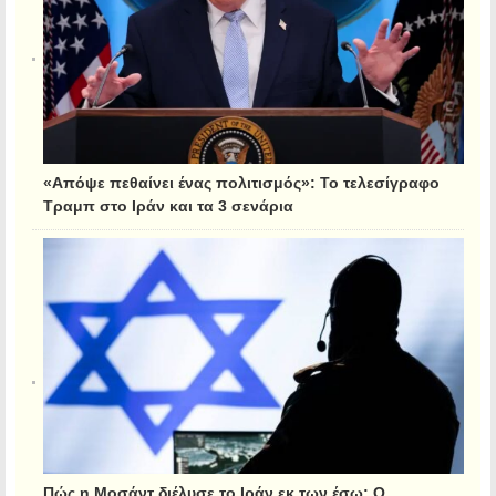
«Απόψε πεθαίνει ένας πολιτισμός»: Το τελεσίγραφο
Τραμπ στο Ιράν και τα 3 σενάρια
Πώς η Μοσάντ διέλυσε το Ιράν εκ των έσω: Ο