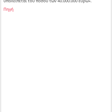
υπολείπεται του ποσού των 40.000.000 ευρώ».
Πηγή