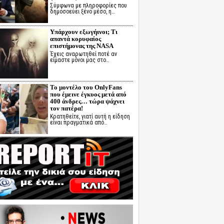
Σύμφωνα με πληροφορίες που
δημοσοεύει ξένο μέσο, η…
Υπάρχουν εξωγήινοι; Τι
απαντά κορυφαίος
επιστήμονας της NASA
Έχεις αναρωτηθεί ποτέ αν
είμαστε μόνοι μας στο…
Το μοντέλο του OnlyFans
που έμεινε έγκυος μετά από
400 άνδρες… τώρα ψάχνει
τον πατέρα!
Κρατηθείτε, γιατί αυτή η είδηση
είναι πραγματικά από…