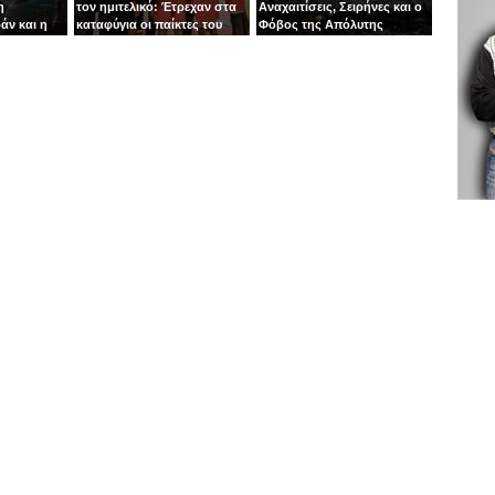
η
τον ημιτελικό: Έτρεχαν στα
Αναχαιτίσεις, Σειρήνες και ο
άν και η
καταφύγια οι παίκτες του
Φόβος της Απόλυτης
άζει στα
Ιτούδη!
Σύρραξης