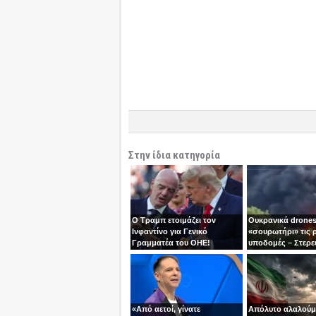
Στην ίδια κατηγορία
Ο Τραμπ ετοιμάζει τον
Ουκρανικά drones
Ινφαντίνο για Γενικό
«σουρωτήρι» τις 
Γραμματέα του ΟΗΕ!
υποδομές – Στερε
καύσιμα του Πούτ
«Από αετοί, γίνατε
Απόλυτο αλαλούμ