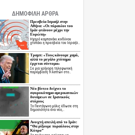
ΔΗΜΟΦΙΛΗ ΑΡΘΡΑ
Πρεσβεία Ισραήλ στην
Αθήνα: «Οι πύραυλοι του
Ιράν φτάνουν μέχρι την
Ευρώπη»
Ηχηρό καμπανάκι κινδύνου
χτυπάει η πρεσβεία του Ισραήλ…
Τραμπ: «Τους κάνουμε χαμό,
αλλά το μεγάλο χτύπημα
έρχεται σύντομα»
Σε μια γρήγορη τηλεφωνική
παρέμβαση 9 λεπτών στο…
Νέο βίντεο δείχνει το
σφυροκόπημα αμερικανικών
δυνάμεων σε Ιρανικούς
στόχους
Το Πεντάγωνο μόλις έδωσε στη
δημοσιότητα ένα νέο,…
Ανοιχτή απειλή από το Ιράν:
“Θα ρίξουμε πυραύλους στην
Κύπρο”