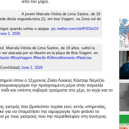
από τον μηρό.
A jovem Marcela Vitória de Lima Santos, de 19
arde desta segunda-teira (1), em boa Viagem, na Zona sul do
migos quando sofreu o ataque.
pic.twitter.com/xbHFID3xGV
June 2, 2026
l. Marcela Vitória de Lima Santos, de 19 años, sufrió la
 ser atacada por un tiburón en la playa de Boa Viagem, en
iburón
#BoaViagem
#Recife
#ÚltimoMomento
#Noticias
NComGlobal)
June 2, 2026
σημείο όπου ο 11χρονος Ζοάο Λούκας Κάστορ Νεμέζιο
ν ταυροκαρχαρία την προηγούμενη μέρα στην παραλία
 πόδι και υπέστη σοβαρά τραύματα στο χέρι, το ισχίο και το
ς γιατρός που βρισκόταν τυχαία εκεί, εκτός υπηρεσίας,
κέ για να σταματήσει την αιμορραγία πριν φτάσει το
 με τους γιατρούς που την περιέθαλψαν στη συνέχεια,