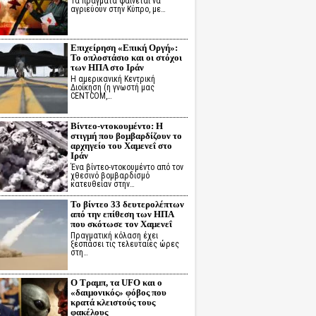
Τα πράγματα φαίνεται να
αγριεύουν στην Κύπρο, με…
Επιχείρηση «Επική Οργή»:
Το οπλοστάσιο και οι στόχοι
των ΗΠΑ στο Ιράν
Η αμερικανική Κεντρική
Διοίκηση (η γνωστή μας
CENTCOM,…
Βίντεο-ντοκουμέντο: Η
στιγμή που βομβαρδίζουν το
αρχηγείο του Χαμενεΐ στο
Ιράν
Ένα βίντεο-ντοκουμέντο από τον
χθεσινό βομβαρδισμό
κατευθείαν στην…
Το βίντεο 33 δευτερολέπτων
από την επίθεση των ΗΠΑ
που σκότωσε τον Χαμενεΐ
Πραγματική κόλαση έχει
ξεσπάσει τις τελευταίες ώρες
στη…
Ο Τραμπ, τα UFO και ο
«δαιμονικός» φόβος που
κρατά κλειστούς τους
φακέλους