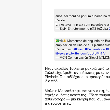
anos, foi mordida por um tubarão na t
Recite.
Ela estava na praia com parentes e a
— Zipix Entretenimento (@SiteZipix)
Momentos de angustia en Brasi
amputación de una de sus piernas tras
Pernambuco.
#Brasil
#Pernambuco
#T
#News
pic.twitter.com/uBBlBMI477
— MCN Comunicación Global (@MC
Ήταν ακριβώς 10 λεπτά μακριά από το 
Σάλεζ είχε βρεθεί αντιμέτωπος με ένα
Piedade. Το παιδί έχασε το αριστερό του
ίδιο πόδι.
Μόλις η Μαρσέλα έφτασε στην ακτή, ένα
έτρεξε αμέσως κοντά της. Έδεσε τουρνι
ασθενοφόρο — μια κίνηση που, σύμφωνα
της έσωσε τη ζωή.