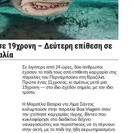
ε 19χρονη – Δεύτερη επίθεση σε
αλία
Σε λιγότερο από 24 ώρες, δύο άνθρωποι
έχασαν το πόδι τους από επίθεση καρχαρία στις
παραλίες του Περναμπούκο στη Βραζιλία.
Πρώτα ένας 11χρονος, κι αμέσως μετά μια
19χρονη — στο ίδιο σχεδόν σημείο, με τον ίδιο
τρόπο.
Η Μαρσέλα Βιτόρια ντε Λίμα Σάντος
κολυμπούσε στην παραλία Boa Viagem όταν
την χτύπησε καρχαρίας τίγρης. Βίντεο που
κυκλοφόρησε στο διαδίκτυο δείχνει
ναυαγοσώστες και περαστικούς να τη σέρνουν
στην ακτή, με το πόδι της ήδη ακρωτηριασμένο