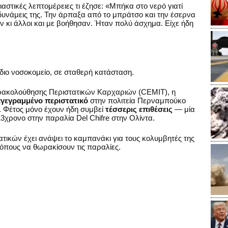
αστικές λεπτομέρειες τι έζησε: «Μπήκα στο νερό γιατί
δυνάμεις της. Την άρπαξα από το μπράτσο και την έσερνα
 κι άλλοι και με βοήθησαν. Ήταν πολύ άσχημα. Είχε ήδη
διο νοσοκομείο, σε σταθερή κατάσταση.
ρακολούθησης Περιστατικών Καρχαριών (CEMIT), η
αγεγραμμένο περιστατικό
στην πολιτεία Περναμπούκο
. Φέτος μόνο έχουν ήδη συμβεί
τέσσερις επιθέσεις
— μία
 13χρονο στην παραλία Del Chifre στην Ολίντα.
ατικών έχει ανάψει το καμπανάκι για τους κολυμβητές της
όπους να θωρακίσουν τις παραλίες.