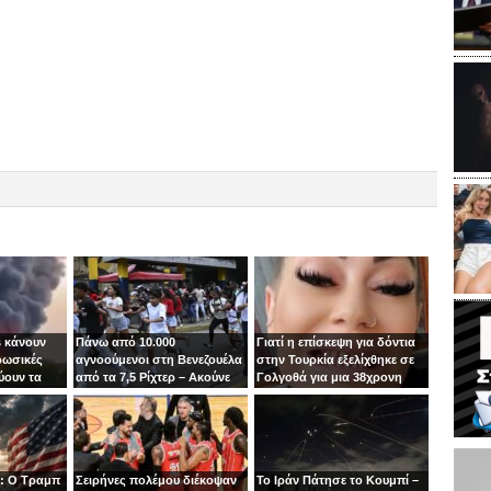
 κάνουν
Πάνω από 10.000
Γιατί η επίσκεψη για δόντια
ρωσικές
αγνοούμενοι στη Βενεζουέλα
στην Τουρκία εξελίχθηκε σε
ύουν τα
από τα 7,5 Ρίχτερ – Ακούνε
Γολγοθά για μια 38χρονη
ιν
φωνές κάτω από τα
μητέρα
συντρίμμια
: Ο Τραμπ
Σειρήνες πολέμου διέκοψαν
Το Ιράν Πάτησε το Κουμπί –