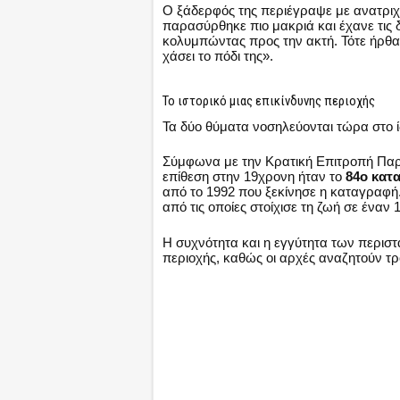
Ο ξάδερφός της περιέγραψε με ανατριχι
παρασύρθηκε πιο μακριά και έχανε τις 
κολυμπώντας προς την ακτή. Τότε ήρθαν
χάσει το πόδι της».
Το ιστορικό μιας επικίνδυνης περιοχής
Τα δύο θύματα νοσηλεύονται τώρα στο ί
Σύμφωνα με την Κρατική Επιτροπή Πα
επίθεση στην 19χρονη ήταν το
84ο κατ
από το 1992 που ξεκίνησε η καταγραφή
από τις οποίες στοίχισε τη ζωή σε έναν
Η συχνότητα και η εγγύτητα των περιστ
περιοχής, καθώς οι αρχές αναζητούν τρ