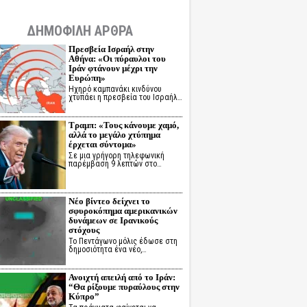
ΔΗΜΟΦΙΛΗ ΑΡΘΡΑ
Πρεσβεία Ισραήλ στην
Αθήνα: «Οι πύραυλοι του
Ιράν φτάνουν μέχρι την
Ευρώπη»
Ηχηρό καμπανάκι κινδύνου
χτυπάει η πρεσβεία του Ισραήλ…
Τραμπ: «Τους κάνουμε χαμό,
αλλά το μεγάλο χτύπημα
έρχεται σύντομα»
Σε μια γρήγορη τηλεφωνική
παρέμβαση 9 λεπτών στο…
Νέο βίντεο δείχνει το
σφυροκόπημα αμερικανικών
δυνάμεων σε Ιρανικούς
στόχους
Το Πεντάγωνο μόλις έδωσε στη
δημοσιότητα ένα νέο,…
Ανοιχτή απειλή από το Ιράν:
“Θα ρίξουμε πυραύλους στην
Κύπρο”