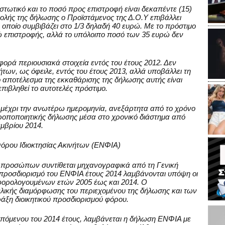
στωτικό και το ποσό προς επιστροφή είναι δεκαπέντε (15)
λής της δήλωσης ο Προϊστάμενος της Δ.Ο.Υ επιβάλλει
 οποίο συμβιβάζει στο 1/3 δηλαδή 40 ευρώ. Με το πρόστιμο
ώ επιστροφής, αλλά το υπόλοιπο ποσό των 35 ευρώ δεν
ρά περιουσιακά στοιχεία εντός του έτους 2012. Δεν
των, ως όφειλε, εντός του έτους 2013, αλλά υποβάλλει τη
 αποτέλεσμα της εκκαθάρισης της δήλωσης αυτής είναι
πιβληθεί το αυτοτελές πρόστιμο.
ι μέχρι την ανωτέρω ημερομηνία, ανεξάρτητα από το χρόνο
ροποποιητικής δήλωσης μέσα στο χρονικό διάστημα από
εμβρίου 2014.
όρου Ιδιοκτησίας Ακινήτων (ΕΝΦΙΑ)
προσώπων συντίθεται μηχανογραφικά από τη Γενική
προσδιορισμό του ΕΝΦΙΑ έτους 2014 λαμβάνονται υπόψη οι
φορολογουμένων ετών 2005 έως και 2014. Ο
λικής διαμόρφωσης του περιεχομένου της δήλωσης και των
ξη διοικητικού προσδιορισμού φόρου.
επόμενου του 2014 έτους, λαμβάνεται η δήλωση ΕΝΦΙΑ με