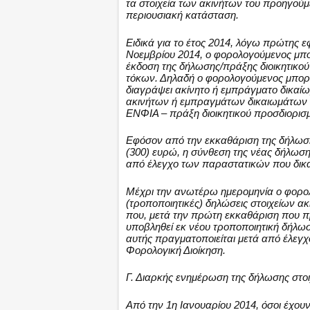
τα στοιχεία των ακινήτων του προηγούμ
περιουσιακή κατάσταση.
Ειδικά για το έτος 2014, λόγω πρώτης ε
Νοεμβρίου 2014, ο φορολογούμενος μπορ
έκδοση της δήλωσης/πράξης διοικητικο
τόκων. Δηλαδή ο φορολογούμενος μπορεί
διαγράψει ακίνητο ή εμπράγματο δικαίωμ
ακινήτων ή εμπραγμάτων δικαιωμάτων 
ΕΝΦΙΑ – πράξη διοικητικού προσδιορισ
Εφόσον από την εκκαθάριση της δήλωσ
(300) ευρώ, η σύνθεση της νέας δήλωση
από έλεγχο των παραστατικών που δικα
Μέχρι την ανωτέρω ημερομηνία ο φορολ
(τροποποιητικές) δηλώσεις στοιχείων 
που, μετά την πρώτη εκκαθάριση που π
υποβληθεί εκ νέου τροποποιητική δήλω
αυτής πραγματοποιείται μετά από έλεγ
Φορολογική Διοίκηση.
Γ. Διαρκής ενημέρωση της δήλωσης στο
Από την 1η Ιανουαρίου 2014, όσοι έχου