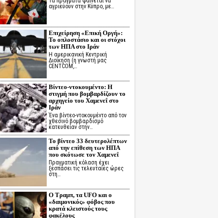
Τα πράγματα φαίνεται να
αγριεύουν στην Κύπρο, με…
Επιχείρηση «Επική Οργή»:
Το οπλοστάσιο και οι στόχοι
των ΗΠΑ στο Ιράν
Η αμερικανική Κεντρική
Διοίκηση (η γνωστή μας
CENTCOM,…
Βίντεο-ντοκουμέντο: Η
στιγμή που βομβαρδίζουν το
αρχηγείο του Χαμενεΐ στο
Ιράν
Ένα βίντεο-ντοκουμέντο από τον
χθεσινό βομβαρδισμό
κατευθείαν στην…
Το βίντεο 33 δευτερολέπτων
από την επίθεση των ΗΠΑ
που σκότωσε τον Χαμενεΐ
Πραγματική κόλαση έχει
ξεσπάσει τις τελευταίες ώρες
στη…
Ο Τραμπ, τα UFO και ο
«δαιμονικός» φόβος που
κρατά κλειστούς τους
φακέλους