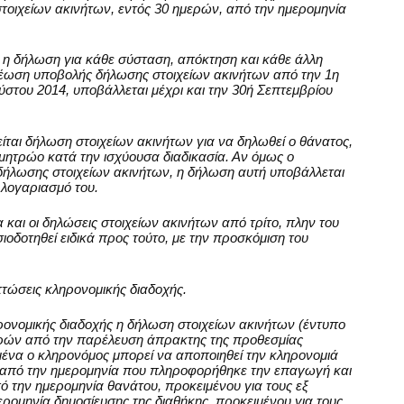
τοιχείων ακινήτων, εντός 30 ημερών, από την ημερομηνία
 η δήλωση για κάθε σύσταση, απόκτηση και κάθε άλλη
ρέωση υποβολής δήλωσης στοιχείων ακινήτων από την 1η
ύστου 2014, υποβάλλεται μέχρι και την 30ή Σεπτεμβρίου
ται δήλωση στοιχείων ακινήτων για να δηλωθεί ο θάνατος,
 μητρώο κατά την ισχύουσα διαδικασία. Αν όμως ο
ήλωσης στοιχείων ακινήτων, η δήλωση αυτή υποβάλλεται
 λογαριασμό του.
και οι δηλώσεις στοιχείων ακινήτων από τρίτο, πλην του
οδοτηθεί ειδικά προς τούτο, με την προσκόμιση του
τώσεις κληρονομικής διαδοχής.
ηρονομικής διαδοχής η δήλωση στοιχείων ακινήτων (έντυπο
μερών από την παρέλευση άπρακτης της προθεσμίας
μένα ο κληρονόμος μπορεί να αποποιηθεί την κληρονομιά
 από την ημερομηνία που πληροφορήθηκε την επαγωγή και
ό την ημερομηνία θανάτου, προκειμένου για τους εξ
ερομηνία δημοσίευσης της διαθήκης, προκειμένου για τους