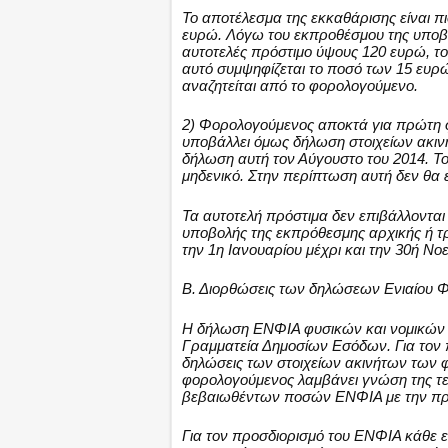
Το αποτέλεσμα της εκκαθάρισης είναι πι
ευρώ. Λόγω του εκπροθέσμου της υποβο
αυτοτελές πρόστιμο ύψους 120 ευρώ, το
αυτό συμψηφίζεται το ποσό των 15 ευρ
αναζητείται από το φορολογούμενο.
2) Φορολογούμενος αποκτά για πρώτη φο
υποβάλλει όμως δήλωση στοιχείων ακινή
δήλωση αυτή τον Αύγουστο του 2014. Το
μηδενικό. Στην περίπτωση αυτή δεν θα ε
Τα αυτοτελή πρόστιμα δεν επιβάλλοντα
υποβολής της εκπρόθεσμης αρχικής ή τ
την 1η Ιανουαρίου μέχρι και την 30ή Νο
Β. Διορθώσεις των δηλώσεων Ενιαίου Φ
Η δήλωση ΕΝΦΙΑ φυσικών και νομικών 
Γραμματεία Δημοσίων Εσόδων. Για τον 
δηλώσεις των στοιχείων ακινήτων των 
φορολογούμενος λαμβάνει γνώση της τε
βεβαιωθέντων ποσών ΕΝΦΙΑ με την πρά
Για τον προσδιορισμό του ΕΝΦΙΑ κάθε 