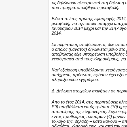
τις δηλώνουν ηλεκτρονικά στη δήλωση σ
που πραγματοποιήθηκε η μεταβολή.
Ειδικά το έτος πρώτης εφαρμογής 2014,
μεταβολή, για την οποία υπάρχει υποχ
Ιανουαρίου 2014 μέχρι και την 31η Αυγο
2014.
Σε περίπτωση αποβιώσαντα, δεν απαιτεί
ο οποίος (θάνατος) δηλώνεται μόνο στο
αποβιώσας είχε υποχρέωση υποβολής δ
χειρόγραφα από τους κληρονόμους, για
Κατ’ εξαίρεση υποβάλλονται χειρόγραφα 
υπόχρεου, πρόσωπο, εφόσον έχει εξουσι
πληρεξουσίου εγγράφου.
Δ. Δήλωση στοιχείων ακινήτων σε περιπ
Από το έτος 2014, στις περιπτώσεις κλ
Ε9) υποβάλλεται εντός τριάντα (30) η
αποποίησης της κληρονομιάς. Συγκεκρι
εντός προθεσμίας τεσσάρων (4) μηνών
το λόγο της, δηλαδή – κατά κανόνα – απ
αδιαθέτου κληρονόμους, και από την ημ