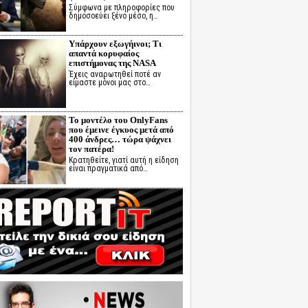
Σύμφωνα με πληροφορίες που
δημοσοεύει ξένο μέσο, η…
Υπάρχουν εξωγήινοι; Τι
απαντά κορυφαίος
επιστήμονας της NASA
Έχεις αναρωτηθεί ποτέ αν
είμαστε μόνοι μας στο…
Το μοντέλο του OnlyFans
που έμεινε έγκυος μετά από
400 άνδρες… τώρα ψάχνει
τον πατέρα!
Κρατηθείτε, γιατί αυτή η είδηση
είναι πραγματικά από…