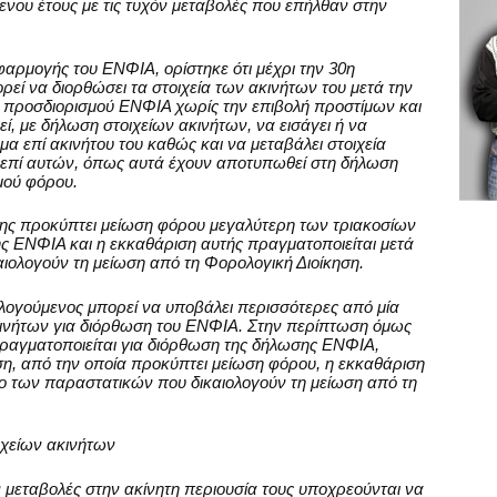
ενου έτους με τις τυχόν μεταβολές που επήλθαν στην
φαρμογής του ΕΝΦΙΑ, ορίστηκε ότι μέχρι την 30η
εί να διορθώσει τα στοιχεία των ακινήτων του μετά την
ύ προσδιορισμού ΕΝΦΙΑ χωρίς την επιβολή προστίμων και
, με δήλωση στοιχείων ακινήτων, να εισάγει ή να
α επί ακινήτου του καθώς και να μεταβάλει στοιχεία
επί αυτών, όπως αυτά έχουν αποτυπωθεί στη δήλωση
μού φόρου.
ης προκύπτει μείωση φόρου μεγαλύτερη των τριακοσίων
ς ΕΝΦΙΑ και η εκκαθάριση αυτής πραγματοποιείται μετά
ιολογούν τη μείωση από τη Φορολογική Διοίκηση.
ογούμενος μπορεί να υποβάλει περισσότερες από μία
ακινήτων για διόρθωση του ΕΝΦΙΑ. Στην περίπτωση όμως
ραγματοποιείται για διόρθωση της δήλωσης ΕΝΦΙΑ,
ση, από την οποία προκύπτει μείωση φόρου, η εκκαθάριση
χο των παραστατικών που δικαιολογούν τη μείωση από τη
ιχείων ακινήτων
ν μεταβολές στην ακίνητη περιουσία τους υποχρεούνται να