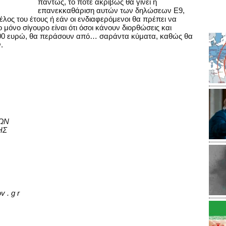
πάντως, το πότε ακριβώς θα γίνει η
επανεκκαθάριση αυτών των δηλώσεων Ε9,
τέλος του έτους ή εάν οι ενδιαφερόμενοι θα πρέπει να
 μόνο σίγουρο είναι ότι όσοι κάνουν διορθώσεις και
00 ευρώ, θα περάσουν από… σαράντα κύματα, καθώς θα
.
ΩΝ
ΗΣ
v . g r