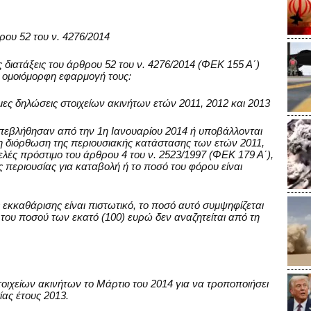
ου 52 του ν. 4276/2014
 διατάξεις του άρθρου 52 του ν. 4276/2014 (ΦΕΚ 155 Α΄)
ι ομοιόμορφη εφαρμογή τους:
ες δηλώσεις στοιχείων ακινήτων ετών 2011, 2012 και 2013
υπεβλήθησαν από την 1η Ιανουαρίου 2014 ή υποβάλλονται
 τη διόρθωση της περιουσιακής κατάστασης των ετών 2011,
τελές πρόστιμο του άρθρου 4 του ν. 2523/1997 (ΦΕΚ 179 Α΄),
περιουσίας για καταβολή ή το ποσό του φόρου είναι
εκκαθάρισης είναι πιστωτικό, το ποσό αυτό συμψηφίζεται
 του ποσού των εκατό (100) ευρώ δεν αναζητείται από τη
ιχείων ακινήτων το Μάρτιο του 2014 για να τροποποιήσει
ας έτους 2013.