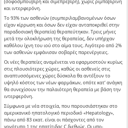
(σοφοσμπουβίρη και σιμεπρεβίρη), χωρίς ριμπαβιρίνη
και ιντερφερόνη.
Το 93% των ασθενών (συμπεριλαμβανομένων όσων
είχαν κίρρωση και όσων δεν είχαν ανταποκριθεί στην
παραδοσιακή θεραπεία) θεραπεύτηκαν. Τρεις μήνες
μετά την ολοκλήρωση της θεραπείας, δεν υπήρχαν
καθόλου ίχνη του ιού στο αίμα τους. Λιγότερο από 2%
των ασθενών εμφάνισαν σοβαρές παρενέργειες.
Οι νέες θεραπείες αναμένεται να εφαρμοστούν κυρίως
στις πλουσιότερες χώρες, καθώς οι ασθενείς στις
αναπτυσσόμενες χώρες δύσκολα θα αντέξουν το
υψηλό κόστος των νέων φαρμάκων, οπότε κατ’ ανάγκη
θα συνεχίσουν την παλαιότερη θεραπεία με βάση την
ιντερφερόνη.
Σύμφωνα με νέα στοιχεία, που παρουσιάστηκαν στο
αμερικανικό ηπατολογικό περιοδικό «Hepatology»,
πάνω από 83 εκατ. είναι οι πάσχοντες από τον
γονότυπο 1 της ηπατίτιδας C διεθνώς. Οι υπο-