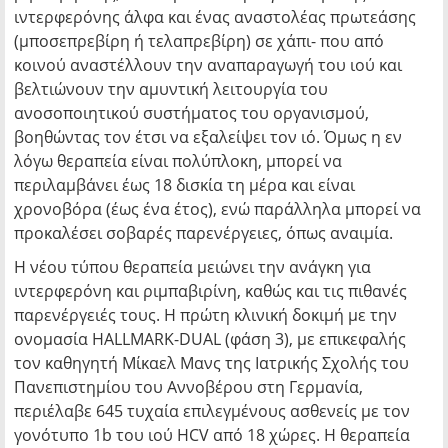
ιντερφερόνης άλφα και ένας αναστολέας πρωτεάσης
(μποσεπρεβίρη ή τελαπρεβίρη) σε χάπι- που από
κοινού αναστέλλουν την αναπαραγωγή του ιού και
βελτιώνουν την αμυντική λειτουργία του
ανοσοποιητικού συστήματος του οργανισμού,
βοηθώντας τον έτσι να εξαλείψει τον ιό. Όμως η εν
λόγω θεραπεία είναι πολύπλοκη, μπορεί να
περιλαμβάνει έως 18 δισκία τη μέρα και είναι
χρονοβόρα (έως ένα έτος), ενώ παράλληλα μπορεί να
προκαλέσει σοβαρές παρενέργειες, όπως αναιμία.
Η νέου τύπου θεραπεία μειώνει την ανάγκη για
ιντερφερόνη και ριμπαβιρίνη, καθώς και τις πιθανές
παρενέργειές τους. Η πρώτη κλινική δοκιμή με την
ονομασία HALLMARK-DUAL (φάση 3), με επικεφαλής
τον καθηγητή Μίκαελ Μανς της Ιατρικής Σχολής του
Πανεπιστημίου του Αννοβέρου στη Γερμανία,
περιέλαβε 645 τυχαία επιλεγμένους ασθενείς με τον
γονότυπο 1b του ιού HCV από 18 χώρες. Η θεραπεία