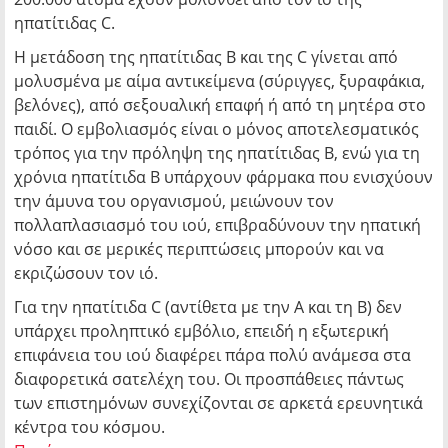
ηπατίτιδας C.
Η μετάδοση της ηπατίτιδας Β και της C γίνεται από
μολυσμένα με αίμα αντικείμενα (σύριγγες, ξυραφάκια,
βελόνες), από σεξουαλική επαφή ή από τη μητέρα στο
παιδί. Ο εμβολιασμός είναι ο μόνος αποτελεσματικός
τρόπος για την πρόληψη της ηπατίτιδας Β, ενώ για τη
χρόνια ηπατίτιδα Β υπάρχουν φάρμακα που ενισχύουν
την άμυνα του οργανισμού, μειώνουν τον
πολλαπλασιασμό του ιού, επιβραδύνουν την ηπατική
νόσο και σε μερικές περιπτώσεις μπορούν και να
εκριζώσουν τον ιό.
Για την ηπατίτιδα C (αντίθετα με την Α και τη Β) δεν
υπάρχει προληπτικό εμβόλιο, επειδή η εξωτερική
επιφάνεια του ιού διαφέρει πάρα πολύ ανάμεσα στα
διαφορετικά σατελέχη του. Οι προσπάθειες πάντως
των επιστημόνων συνεχίζονται σε αρκετά ερευνητικά
κέντρα του κόσμου.