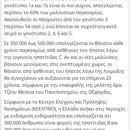
γονότυποι 1a και 1b είναι οι πιο συχνοί, αποτελώντας
περίπου το 60% των μολύνσεων παγκοσμίως.
Ακολουθούν οι πάσχοντες από τον γονότυπο 3
(περίπου 54 εκατ.), ενώ έπονται σε συχνότητα κατά
σειρά οι γονότυποι 2, 4, 6 και 5.
Σε 350.000 έως 500.000 υπολογίζονται οι θάνατοι κάθε
χρόνο παγκοσμίως από ασθένειες του ήπατος λόγω
της ιογενούς ηπατίτιδας C. Αν και οι νέες μολύνσεις
βαίνουν μειούμενες στις ανεπτυγμένες χώρες, οι
θάνατοι από ασθένειες του ήπατος λόγω της λοίμωξης
θα συνεχίσουν να αυξάνονται για τα επόμενα 20
χρόνια, σύμφωνα με την επικεφαλής της μελέτης δρα
Τζέην Μεσίνα του Πανεπιστημίου της Οξφόρδης.
Σύμφωνα με το Κέντρο Ελέγχου και Πρόληψης
Νοσημάτων (ΚΕΕΛΠΝΟ), η Ελλάδα ανήκει στις περιοχές
με ενδιάμεση ενδημικότητα και υπολογίζεται ότι
300.000 άνθρωποι είναι φορείς της ηπατίτιδας Β και
200.000 άτομα έχουν μολυνθεί από τον ιό της