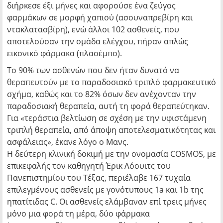
διήρκεσε έξι μήνες και αφορούσε ένα ζεύγος
φαρμάκων σε μορφή χαπιού (ασουναπρεβίρη και
ντακλατασβίρη), ενώ άλλοι 102 ασθενείς, που
αποτελούσαν την ομάδα ελέγχου, πήραν απλώς
εικονικό φάρμακα (πλασέμπο).
Το 90% των ασθενών που δεν ήταν δυνατό να
θεραπευτούν με το παραδοσιακό τριπλό φαρμακευτικό
σχήμα, καθώς και το 82% όσων δεν ανέχονταν την
παραδοσιακή θεραπεία, αυτή τη φορά θεραπεύτηκαν.
Για «τεράστια βελτίωση σε σχέση με την υφιστάμενη
τριπλή θεραπεία, από άποψη αποτελεσματικότητας και
ασφάλειας», έκανε λόγο ο Μανς.
Η δεύτερη κλινική δοκιμή με την ονομασία COSMOS, με
επικεφαλής τον καθηγητή Έρικ Λόουιτς του
Πανεπιστημίου του Τέξας, περιέλαβε 167 τυχαία
επιλεγμένους ασθενείς με γονότυπους 1a και 1b της
ηπατίτιδας C. Οι ασθενείς ελάμβαναν επί τρεις μήνες
μόνο μια φορά τη μέρα, δύο φάρμακα