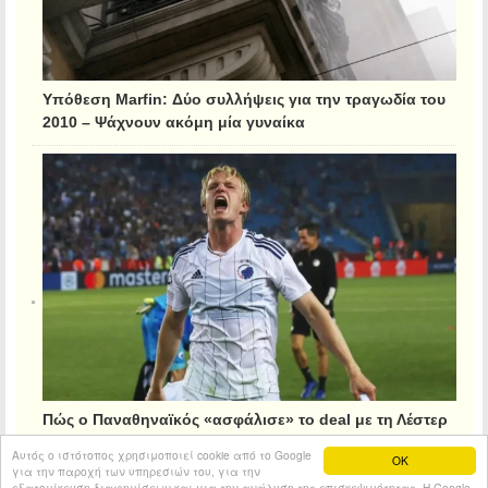
Υπόθεση Marfin: Δύο συλλήψεις για την τραγωδία του
2010 – Ψάχνουν ακόμη μία γυναίκα
Πώς ο Παναθηναϊκός «ασφάλισε» το deal με τη Λέστερ
για τον Κρίστιανσεν
Αυτός ο ιστότοπος χρησιμοποιεί cookie από το Google
OK
για την παροχή των υπηρεσιών του, για την
εξατομίκευση διαφημίσεων και για την ανάλυση της επισκεψιμότητας. Η Google