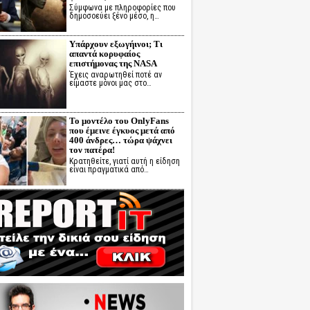
Σύμφωνα με πληροφορίες που
δημοσοεύει ξένο μέσο, η…
Υπάρχουν εξωγήινοι; Τι
απαντά κορυφαίος
επιστήμονας της NASA
Έχεις αναρωτηθεί ποτέ αν
είμαστε μόνοι μας στο…
Το μοντέλο του OnlyFans
που έμεινε έγκυος μετά από
400 άνδρες… τώρα ψάχνει
τον πατέρα!
Κρατηθείτε, γιατί αυτή η είδηση
είναι πραγματικά από…