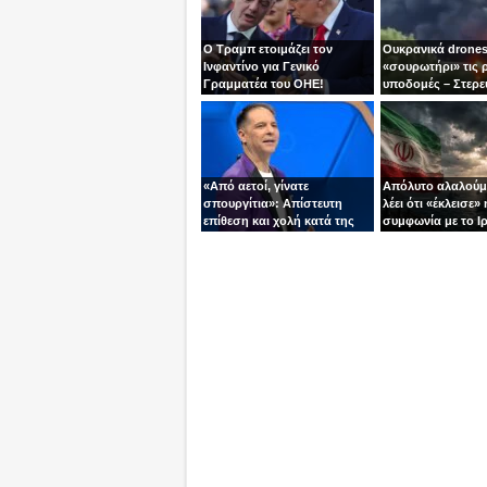
Ο Τραμπ ετοιμάζει τον
Ουκρανικά drones
Ινφαντίνο για Γενικό
«σουρωτήρι» τις 
Γραμματέα του ΟΗΕ!
υποδομές – Στερε
καύσιμα του Πούτ
«Από αετοί, γίνατε
Απόλυτο αλαλούμ
σπουργίτια»: Απίστευτη
λέει ότι «έκλεισε» 
επίθεση και χολή κατά της
συμφωνία με το Ιρ
Ελλάδας και της Κύπρου
Τεχεράνη τον αδει
από γνωστό
ίσια!
τηλεπαρουσιαστή της
Ρουμανίας!