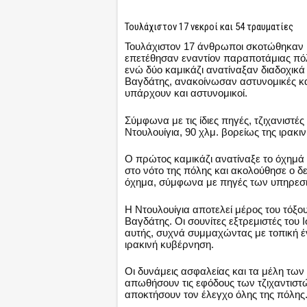
Τουλάχιστον 17 νεκροί και 54 τραυματίες
Τουλάχιστον 17 άνθρωποι σκοτώθηκαν κ
επετέθησαν εναντίον παραποτάμιας πό
ενώ δύο καμικάζι ανατίναξαν διαδοχικά
Βαγδάτης, ανακοίνωσαν αστυνομικές και
υπάρχουν και αστυνομικοί.
Σύμφωνα με τις ίδιες πηγές, τζιχανιστ
Ντουλουίγια, 90 χλμ. βορείως της ιρακ
Ο πρώτος καμικάζι ανατίναξε το όχημά
στο νότο της πόλης και ακολούθησε ο δ
όχημα, σύμφωνα με πηγές των υπηρεσ
Η Ντουλουίγια αποτελεί μέρος του τόξο
Βαγδάτης. Οι σουνίτες εξτρεμιστές του
αυτής, συχνά συμμαχώντας με τοπική έν
ιρακινή κυβέρνηση.
Οι δυνάμεις ασφαλείας και τα μέλη των
απωθήσουν τις εφόδους των τζιχαντιστώ
αποκτήσουν τον έλεγχο όλης της πόλης