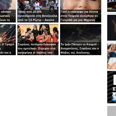
 κάνουν
Πάνω από 10.000
Γιατί η επίσκεψη για δόντια
ρωσικές
αγνοούμενοι στη Βενεζουέλα
στην Τουρκία εξελίχθηκε σε
ύουν τα
από τα 7,5 Ρίχτερ – Ακούνε
Γολγοθά για μια 38χρονη
ιν
φωνές κάτω από τα
μητέρα
συντρίμμια
: Ο Τραμπ
Σειρήνες πολέμου διέκοψαν
Το Ιράν Πάτησε το Κουμπί –
η
τον ημιτελικό: Έτρεχαν στα
Αναχαιτίσεις, Σειρήνες και ο
άν και η
καταφύγια οι παίκτες του
Φόβος της Απόλυτης
άζει στα
Ιτούδη!
Σύρραξης