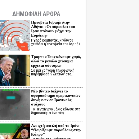
ΔΗΜΟΦΙΛΗ ΑΡΘΡΑ
Πρεσβεία Ισραήλ στην
Αθήνα: «Οι πύραυλοι του
Ιράν φτάνουν μέχρι την
Ευρώπη»
Ηχηρό καμπανάκι κινδύνου
χτυπάει η πρεσβεία του Ισραήλ…
Τραμπ: «Τους κάνουμε χαμό,
αλλά το μεγάλο χτύπημα
έρχεται σύντομα»
Σε μια γρήγορη τηλεφωνική
παρέμβαση 9 λεπτών στο…
Νέο βίντεο δείχνει το
σφυροκόπημα αμερικανικών
δυνάμεων σε Ιρανικούς
στόχους
Το Πεντάγωνο μόλις έδωσε στη
δημοσιότητα ένα νέο,…
Ανοιχτή απειλή από το Ιράν:
“Θα ρίξουμε πυραύλους στην
Κύπρο”