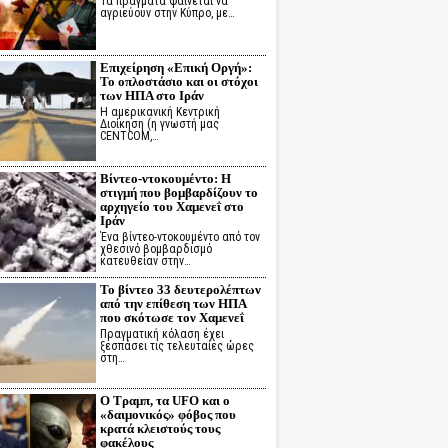
Τα πράγματα φαίνεται να
αγριεύουν στην Κύπρο, με…
Επιχείρηση «Επική Οργή»:
Το οπλοστάσιο και οι στόχοι
των ΗΠΑ στο Ιράν
Η αμερικανική Κεντρική
Διοίκηση (η γνωστή μας
CENTCOM,…
Βίντεο-ντοκουμέντο: Η
στιγμή που βομβαρδίζουν το
αρχηγείο του Χαμενεΐ στο
Ιράν
Ένα βίντεο-ντοκουμέντο από τον
χθεσινό βομβαρδισμό
κατευθείαν στην…
Το βίντεο 33 δευτερολέπτων
από την επίθεση των ΗΠΑ
που σκότωσε τον Χαμενεΐ
Πραγματική κόλαση έχει
ξεσπάσει τις τελευταίες ώρες
στη…
Ο Τραμπ, τα UFO και ο
«δαιμονικός» φόβος που
κρατά κλειστούς τους
φακέλους