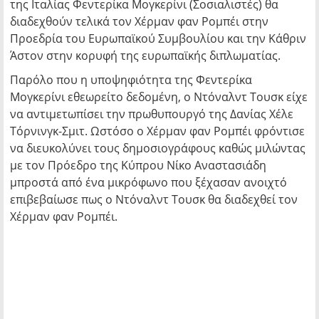
της Ιταλίας Φεντερίκα Μογκερίνι (Σοσιαλιστές) θα
διαδεχθούν τελικά τον Χέρμαν φαν Ρομπέι στην
Προεδρία του Ευρωπαϊκού Συμβουλίου και την Κάθριν
Άστον στην κορυφή της ευρωπαϊκής διπλωματίας.
Παρόλο που η υποψηφιότητα της Φεντερίκα
Μογκερίνι εθεωρείτο δεδομένη, ο Ντόναλντ Τουσκ είχε
να αντιμετωπίσει την πρωθυπουργό της Δανίας Χέλε
Τόρνινγκ-Σμιτ. Ωστόσο ο Χέρμαν φαν Ρομπέι φρόντισε
να διευκολύνει τους δημοσιογράφους καθώς μιλώντας
με τον Πρόεδρο της Κύπρου Νίκο Αναστασιάδη
μπροστά από ένα μικρόφωνο που ξέχασαν ανοιχτό
επιβεβαίωσε πως ο Ντόναλντ Τουσκ θα διαδεχθεί τον
Χέρμαν φαν Ρομπέι.