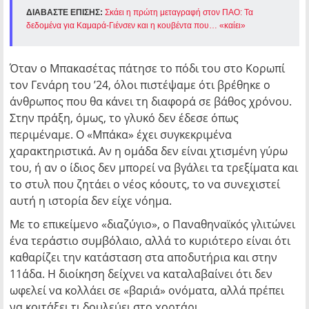
ΔΙΑΒΑΣΤΕ ΕΠΙΣΗΣ:
Σκάει η πρώτη μεταγραφή στον ΠΑΟ: Τα
δεδομένα για Καμαρά-Γιένσεν και η κουβέντα που… «καίει»
Όταν ο Μπακασέτας πάτησε το πόδι του στο Κορωπί
τον Γενάρη του ’24, όλοι πιστέψαμε ότι βρέθηκε ο
άνθρωπος που θα κάνει τη διαφορά σε βάθος χρόνου.
Στην πράξη, όμως, το γλυκό δεν έδεσε όπως
περιμέναμε. Ο «Μπάκα» έχει συγκεκριμένα
χαρακτηριστικά. Αν η ομάδα δεν είναι χτισμένη γύρω
του, ή αν ο ίδιος δεν μπορεί να βγάλει τα τρεξίματα και
το στυλ που ζητάει ο νέος κόουτς, το να συνεχιστεί
αυτή η ιστορία δεν είχε νόημα.
Με το επικείμενο «διαζύγιο», ο Παναθηναϊκός γλιτώνει
ένα τεράστιο συμβόλαιο, αλλά το κυριότερο είναι ότι
καθαρίζει την κατάσταση στα αποδυτήρια και στην
11άδα. Η διοίκηση δείχνει να καταλαβαίνει ότι δεν
ωφελεί να κολλάει σε «βαριά» ονόματα, αλλά πρέπει
να κοιτάξει τι δουλεύει στο χορτάρι.