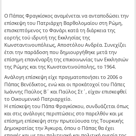
Ο Πάπας Φραγκίσκος αναμένεται να ανταποδώσει την
επίσκεψη του Πατριάρχη Βαρθολομαίου στη Ρώμη,
επισκεπτόμενος το Φανάρι κατά τη διάρκεια της
εορτής τού ιδρυτή της Εκκλησίας της
Κωνσταντινουπόλεως, Αποστόλου Ανδρέα. Συνεχίζει
έτσι την παράδοση που δημιουργήθηκε μετά την
επίσημη επανέναρξη της επικοινωνίας των Εκκλησιών
της Ρώμης και της Κωνσταντινούπολης, το 1964.
Ανάλογη επίσκεψη είχε πραγματοποιήσει το 2006 ο
Πάπας Βενέδικτος, ενώ και οι προκάτοχοί του Πάπες
Ιωάννης Παύλος Β΄ και Παύλος Στ΄, είχαν επισκεφθεί
το Οικουμενικό Πατριαρχείο.
Η επίσκεψη του Πάπα Φραγκίσκου, συνδυάζεται όπως
και στις ανάλογες περιπτώσεις στο παρελθόν και με
επίσημη επίσκεψη στην πρωτεύουσα της Τουρκικής
Δημοκρατίας την Άγκυρα, όπου ο Πάπας θα έχει
επαφές και με την πολιτειακή και πολιτική ηγεσία της