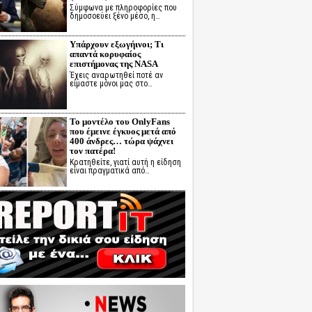
Σύμφωνα με πληροφορίες που
δημοσοεύει ξένο μέσο, η…
Υπάρχουν εξωγήινοι; Τι
απαντά κορυφαίος
επιστήμονας της NASA
Έχεις αναρωτηθεί ποτέ αν
είμαστε μόνοι μας στο…
Το μοντέλο του OnlyFans
που έμεινε έγκυος μετά από
400 άνδρες… τώρα ψάχνει
τον πατέρα!
Κρατηθείτε, γιατί αυτή η είδηση
είναι πραγματικά από…