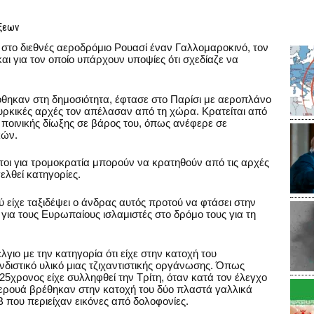
ξεων
στο διεθνές αεροδρόμιο Ρουασί έναν Γαλλομαροκινό, τον
και για τον οποίο υπάρχουν υποψίες ότι σχεδίαζε να
δόθηκαν στη δημοσιότητα, έφτασε στο Παρίσι με αεροπλάνο
υρκικές αρχές τον απέλασαν από τη χώρα. Κρατείται από
 ποινικής δίωξης σε βάρος του, όπως ανέφερε σε
κών.
τοι για τρομοκρατία μπορούν να κρατηθούν από τις αρχές
ελθεί κατηγορίες.
ύ είχε ταξιδέψει ο άνδρας αυτός προτού να φτάσει στην
 για τους Ευρωπαίους ισλαμιστές στο δρόμο τους για τη
γιο με την κατηγορία ότι είχε στην κατοχή του
ιστικό υλικό μιας τζιχαντιστικής οργάνωσης. Όπως
25χρονος είχε συλληφθεί την Τρίτη, όταν κατά τον έλεγχο
λερουά βρέθηκαν στην κατοχή του δύο πλαστά γαλλικά
 που περιείχαν εικόνες από δολοφονίες.