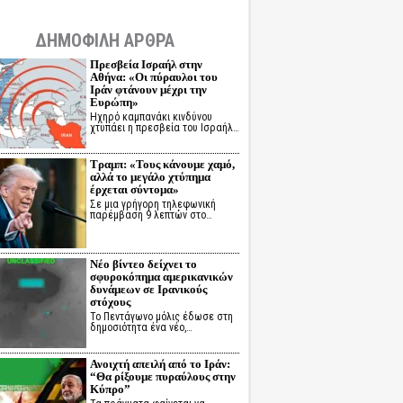
ΔΗΜΟΦΙΛΗ ΑΡΘΡΑ
Πρεσβεία Ισραήλ στην
Αθήνα: «Οι πύραυλοι του
Ιράν φτάνουν μέχρι την
Ευρώπη»
Ηχηρό καμπανάκι κινδύνου
χτυπάει η πρεσβεία του Ισραήλ…
Τραμπ: «Τους κάνουμε χαμό,
αλλά το μεγάλο χτύπημα
έρχεται σύντομα»
Σε μια γρήγορη τηλεφωνική
παρέμβαση 9 λεπτών στο…
Νέο βίντεο δείχνει το
σφυροκόπημα αμερικανικών
δυνάμεων σε Ιρανικούς
στόχους
Το Πεντάγωνο μόλις έδωσε στη
δημοσιότητα ένα νέο,…
Ανοιχτή απειλή από το Ιράν:
“Θα ρίξουμε πυραύλους στην
Κύπρο”