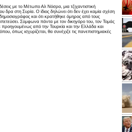
νδέσεις με το Μέτωπο Αλ Νόσρα, μια τζιχαντιστική
 δρα στη Συρία. Ο ίδιος δηλώνει ότι δεν έχει καμία σχέση
ι δημοσιογράφος και ότι κρατήθηκε όμηρος από τους
απετεύσει. Σύμφωνα πάντα με τον δικηγόρο του, τον Τομάς
ε προηγουμένως από την Τουρκία και την Ελλάδα και
όπου, όπως ισχυρίζεται, θα συνέχιζε τις πανεπιστημιακές