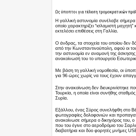
Ως ύποπτοι για τέλεση τρομοκρατικών πρά
Η γαλλική αστυνομία συνέλαβε σήμερα 
οποίο χαρακτηρίζει “ισλαμιστή μαχητή” 
εκτελέσει επιθέσεις στη Γαλλία.
Ο άνδρας, τα στοιχεία του οποίου δεν 
από την Κωνσταντινούπολη, αφού οι το
την αστυνομία εν αναμονή της άσκησης
ανακοίνωσή του το υπουργείο Εσωτερι
Με βάση τη γαλλική νομοθεσία, οι ύποπ
για 96 ώρες χωρίς να τους έχουν απαγγ
Στην ανακοίνωση δεν διευκρινίστηκε πο
Τουρκία, η οποία είναι συνήθης σταθμός
Συρία.
Εξάλλου, ένας Σύρος συνελήφθη στο Βέλ
φωτογραφίες δολοφονιών και προπαγανδ
ανακοίνωσε σήμερα ο δικηγόρος του, ο 
που του έγινε στο αεροδρόμιο του Σαρ
διαβατήρια και δύο φορητές μνήμες USB