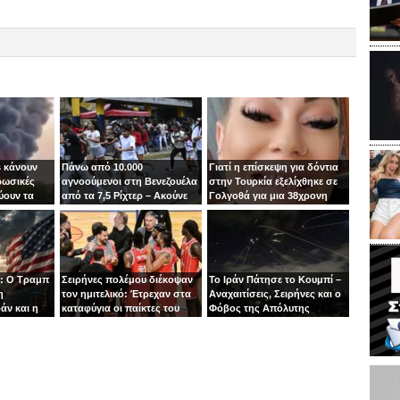
 κάνουν
Πάνω από 10.000
Γιατί η επίσκεψη για δόντια
ρωσικές
αγνοούμενοι στη Βενεζουέλα
στην Τουρκία εξελίχθηκε σε
ύουν τα
από τα 7,5 Ρίχτερ – Ακούνε
Γολγοθά για μια 38χρονη
ιν
φωνές κάτω από τα
μητέρα
συντρίμμια
: Ο Τραμπ
Σειρήνες πολέμου διέκοψαν
Το Ιράν Πάτησε το Κουμπί –
η
τον ημιτελικό: Έτρεχαν στα
Αναχαιτίσεις, Σειρήνες και ο
άν και η
καταφύγια οι παίκτες του
Φόβος της Απόλυτης
άζει στα
Ιτούδη!
Σύρραξης