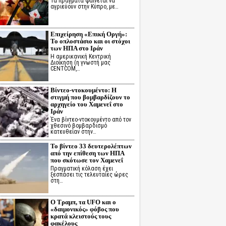
Τα πράγματα φαίνεται να
αγριεύουν στην Κύπρο, με…
Επιχείρηση «Επική Οργή»:
Το οπλοστάσιο και οι στόχοι
των ΗΠΑ στο Ιράν
Η αμερικανική Κεντρική
Διοίκηση (η γνωστή μας
CENTCOM,…
Βίντεο-ντοκουμέντο: Η
στιγμή που βομβαρδίζουν το
αρχηγείο του Χαμενεΐ στο
Ιράν
Ένα βίντεο-ντοκουμέντο από τον
χθεσινό βομβαρδισμό
κατευθείαν στην…
Το βίντεο 33 δευτερολέπτων
από την επίθεση των ΗΠΑ
που σκότωσε τον Χαμενεΐ
Πραγματική κόλαση έχει
ξεσπάσει τις τελευταίες ώρες
στη…
Ο Τραμπ, τα UFO και ο
«δαιμονικός» φόβος που
κρατά κλειστούς τους
φακέλους