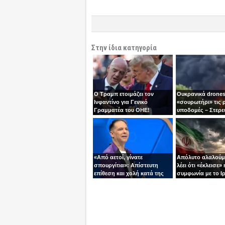
Στην ίδια κατηγορία
Ο Τραμπ ετοιμάζει τον
Ουκρανικά drones
Ινφαντίνο για Γενικό
«σουρωτήρι» τις 
Γραμματέα του ΟΗΕ!
υποδομές – Στερε
καύσιμα του Πούτ
«Από αετοί, γίνατε
Απόλυτο αλαλούμ
σπουργίτια»: Απίστευτη
λέει ότι «έκλεισε» 
επίθεση και χολή κατά της
συμφωνία με το Ιρ
Ελλάδας και της Κύπρου
Τεχεράνη τον αδει
από γνωστό
ίσια!
τηλεπαρουσιαστή της
Ρουμανίας!