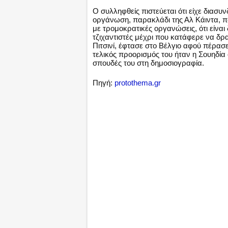
Ο συλληφθείς πιστεύεται ότι είχε διασυ
οργάνωση, παρακλάδι της Αλ Κάιντα, που
με τρομοκρατικές οργανώσεις, ότι είνα
τζιχαντιστές μέχρι που κατάφερε να δρ
Πιτσινί, έφτασε στο Βέλγιο αφού πέρασ
τελικός προορισμός του ήταν η Σουηδία 
σπουδές του στη δημοσιογραφία.
Πηγή:
protothema.gr