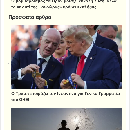
Ο βομβαρδισμός του Ιράν μοιάζει εύκολη λύση, αλλά
το «Κουτί της Πανδώρας» κρύβει εκπλήξεις
Πρόσφατα άρθρα
Ο Τραμπ ετοιμάζει τον Ινφαντίνο για Γενικό Γραμματέα
του ΟΗΕ!