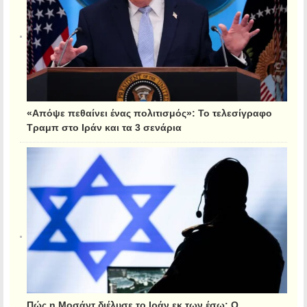
«Απόψε πεθαίνει ένας πολιτισμός»: Το τελεσίγραφο
Τραμπ στο Ιράν και τα 3 σενάρια
Πώς η Μοσάντ διέλυσε το Ιράν εκ των έσω: Ο