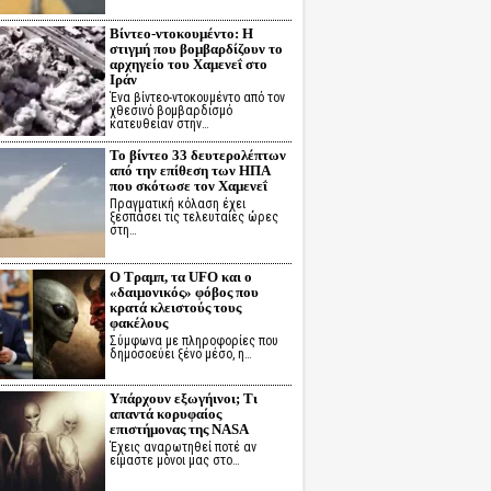
Βίντεο-ντοκουμέντο: Η
στιγμή που βομβαρδίζουν το
αρχηγείο του Χαμενεΐ στο
Ιράν
Ένα βίντεο-ντοκουμέντο από τον
χθεσινό βομβαρδισμό
κατευθείαν στην…
Το βίντεο 33 δευτερολέπτων
από την επίθεση των ΗΠΑ
που σκότωσε τον Χαμενεΐ
Πραγματική κόλαση έχει
ξεσπάσει τις τελευταίες ώρες
στη…
Ο Τραμπ, τα UFO και ο
«δαιμονικός» φόβος που
κρατά κλειστούς τους
φακέλους
Σύμφωνα με πληροφορίες που
δημοσοεύει ξένο μέσο, η…
Υπάρχουν εξωγήινοι; Τι
απαντά κορυφαίος
επιστήμονας της NASA
Έχεις αναρωτηθεί ποτέ αν
είμαστε μόνοι μας στο…