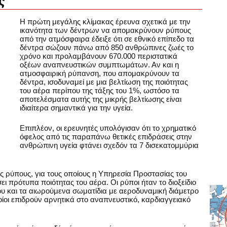
ς
Η πρώτη μεγάλης κλίμακας έρευνα σχετικά με την
ικανότητα των δέντρων να απομακρύνουν ρύπους
από την ατμόσφαιρα έδειξε ότι σε εθνικό επίπεδο τα
δέντρα σώζουν πάνω από 850 ανθρώπινες ζωές το
χρόνο και προλαμβάνουν 670.000 περιστατικά
οξέων αναπνευστικών συμπτωμάτων. Αν και η
ατμοσφαιρική ρύπανση, που απομακρύνουν τα
δέντρα, ισοδυναμεί με μια βελτίωση της ποιότητας
του αέρα περίπου της τάξης του 1%, ωστόσο τα
αποτελέσματα αυτής της μικρής βελτίωσης είναι
ιδιαίτερα σημαντικά για την υγεία.
Επιπλέον, οι ερευνητές υπολόγισαν ότι το χρηματικό
όφελος από τις παραπάνω θετικές επιδράσεις στην
ανθρώπινη υγεία φτάνει σχεδόν τα 7 δισεκατομμύρια
ς ρύπους, για τους οποίους η Υπηρεσία Προστασίας του
ι πρότυπα ποιότητας του αέρα. Οι ρύποι ήταν το διοξείδιο
θείου και τα αιωρούμενα σωματίδια με αεροδυναμική διάμετρο
οίοι επιδρούν αρνητικά στο αναπνευστικό, καρδιαγγειακό