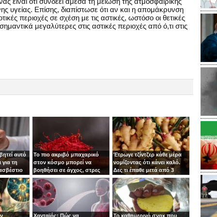
ας είναι ότι συνδέει άμεσα τη μείωση της ατμοσφαιρικής
ς υγείας. Επίσης, διαπίστωσε ότι αν και η απομάκρυνση
τικές περιοχές σε σχέση με τις αστικές, ωστόσο οι θετικές
σημαντικά μεγαλύτερες στις αστικές περιοχές από ό,τι στις
βητεί αυτό
Το πιο ακριβό μπαχαρικό
Έτρωγε τζίντζερ κάθε μέρα
 για τη
στον κόσμο μπορεί να
νομίζοντας ότι κάνει καλό.
 ασβέστιο
βοηθήσει σε άγχος, στρες
Δες τι έπαθε μετά από 3
και κατάθλιψη
μήνες!
ιν
Χανταϊός: Πώς να
Το καθημερινό σνακ που