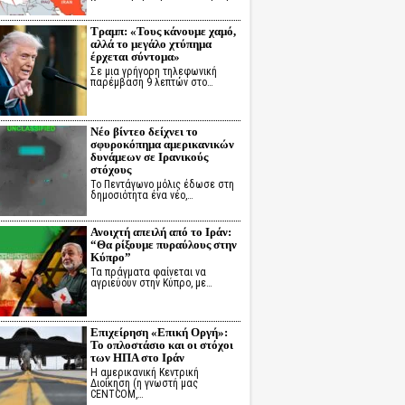
Τραμπ: «Τους κάνουμε χαμό,
αλλά το μεγάλο χτύπημα
έρχεται σύντομα»
Σε μια γρήγορη τηλεφωνική
παρέμβαση 9 λεπτών στο…
Νέο βίντεο δείχνει το
σφυροκόπημα αμερικανικών
δυνάμεων σε Ιρανικούς
στόχους
Το Πεντάγωνο μόλις έδωσε στη
δημοσιότητα ένα νέο,…
Ανοιχτή απειλή από το Ιράν:
“Θα ρίξουμε πυραύλους στην
Κύπρο”
Τα πράγματα φαίνεται να
αγριεύουν στην Κύπρο, με…
Επιχείρηση «Επική Οργή»:
Το οπλοστάσιο και οι στόχοι
των ΗΠΑ στο Ιράν
Η αμερικανική Κεντρική
Διοίκηση (η γνωστή μας
CENTCOM,…