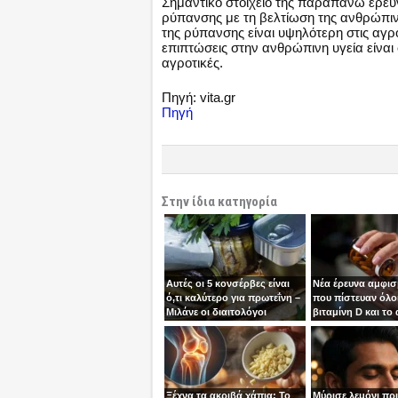
Σημαντικό στοιχείο της παραπάνω έρευν
ρύπανσης με τη βελτίωση της ανθρώπινη
της ρύπανσης είναι υψηλότερη στις αγρο
επιπτώσεις στην ανθρώπινη υγεία είναι 
αγροτικές.
Πηγή: vita.gr
Πηγή
Στην ίδια κατηγορία
Αυτές οι 5 κονσέρβες είναι
Νέα έρευνα αμφισ
ό,τι καλύτερο για πρωτεΐνη –
που πίστευαν όλοι
Μιλάνε οι διαιτολόγοι
βιταμίνη D και το
Ξέχνα τα ακριβά χάπια: Το
Μύρισε λεμόνι πρ