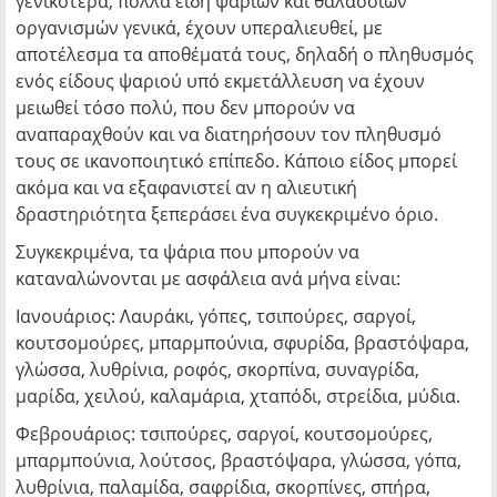
γενικότερα, πολλά είδη ψαριών και θαλάσσιων
οργανισμών γενικά, έχουν υπεραλιευθεί, με
αποτέλεσμα τα αποθέματά τους, δηλαδή ο πληθυσμός
ενός είδους ψαριού υπό εκμετάλλευση να έχουν
μειωθεί τόσο πολύ, που δεν μπορούν να
αναπαραχθούν και να διατηρήσουν τον πληθυσμό
τους σε ικανοποιητικό επίπεδο. Κάποιο είδος μπορεί
ακόμα και να εξαφανιστεί αν η αλιευτική
δραστηριότητα ξεπεράσει ένα συγκεκριμένο όριο.
Συγκεκριμένα, τα ψάρια που μπορούν να
καταναλώνονται με ασφάλεια ανά μήνα είναι:
Ιανουάριος: Λαυράκι, γόπες, τσιπούρες, σαργοί,
κουτσομούρες, μπαρμπούνια, σφυρίδα, βραστόψαρα,
γλώσσα, λυθρίνια, ροφός, σκορπίνα, συναγρίδα,
μαρίδα, χειλού, καλαμάρια, χταπόδι, στρείδια, μύδια.
Φεβρουάριος: τσιπούρες, σαργοί, κουτσομούρες,
μπαρμπούνια, λούτσος, βραστόψαρα, γλώσσα, γόπα,
λυθρίνια, παλαμίδα, σαφρίδια, σκορπίνες, σπήρα,