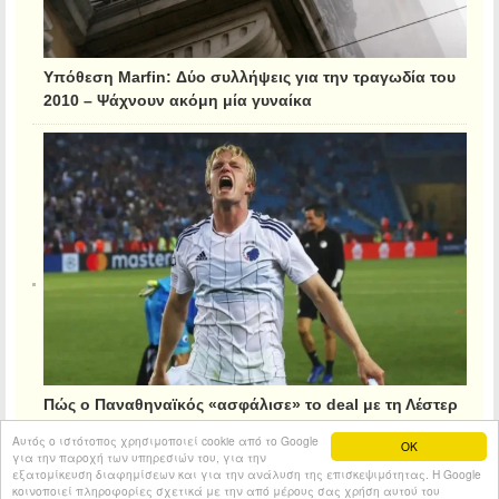
Υπόθεση Marfin: Δύο συλλήψεις για την τραγωδία του
2010 – Ψάχνουν ακόμη μία γυναίκα
Πώς ο Παναθηναϊκός «ασφάλισε» το deal με τη Λέστερ
για τον Κρίστιανσεν
Αυτός ο ιστότοπος χρησιμοποιεί cookie από το Google
OK
για την παροχή των υπηρεσιών του, για την
εξατομίκευση διαφημίσεων και για την ανάλυση της επισκεψιμότητας. Η Google
κοινοποιεί πληροφορίες σχετικά με την από μέρους σας χρήση αυτού του