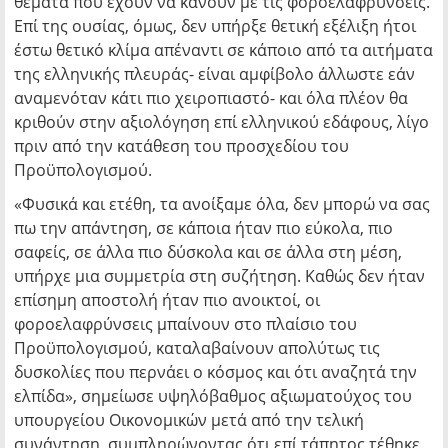
θέματα που έχουν να κάνουν με τις φοροελαφρύνσεις.
Επί της ουσίας, όμως, δεν υπήρξε θετική εξέλιξη ήτοι
έστω θετικό κλίμα απέναντι σε κάποιο από τα αιτήματα
της ελληνικής πλευράς- είναι αμφίβολο άλλωστε εάν
αναμενόταν κάτι πιο χειροπιαστό- και όλα πλέον θα
κριθούν στην αξιολόγηση επί ελληνικού εδάφους, λίγο
πριν από την κατάθεση του προσχεδίου του
Προϋπολογισμού.
«Φυσικά και ετέθη, τα ανοίξαμε όλα, δεν μπορώ να σας
πω την απάντηση, σε κάποια ήταν πιο εύκολα, πιο
σαφείς, σε άλλα πιο δύσκολα και σε άλλα στη μέση,
υπήρχε μια συμμετρία στη συζήτηση. Καθώς δεν ήταν
επίσημη αποστολή ήταν πιο ανοικτοί, οι
φοροελαφρύνσεις μπαίνουν στο πλαίσιο του
Προϋπολογισμού, καταλαβαίνουν απολύτως τις
δυσκολίες που περνάει ο κόσμος και ότι αναζητά την
ελπίδα», σημείωσε υψηλόβαθμος αξιωματούχος του
υπουργείου Οικονομικών μετά από την τελική
συνάντηση, συμπληρώνοντας ότι επί τάπητος τέθηκε