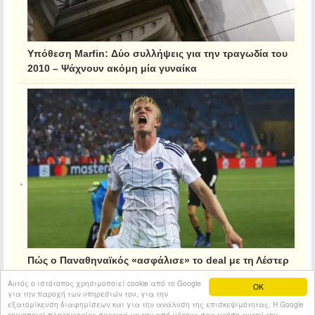
Υπόθεση Marfin: Δύο συλλήψεις για την τραγωδία του
2010 – Ψάχνουν ακόμη μία γυναίκα
Πώς ο Παναθηναϊκός «ασφάλισε» το deal με τη Λέστερ
για τον Κρίστιανσεν
Αυτός ο ιστότοπος χρησιμοποιεί cookie από το Google
OK
για την παροχή των υπηρεσιών του, για την
εξατομίκευση διαφημίσεων και για την ανάλυση της επισκεψιμότητας. Η Google
κοινοποιεί πληροφορίες σχετικά με την από μέρους σας χρήση αυτού του