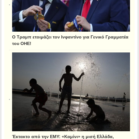
Ο Τραμπ ετοιμάζει τον Ινφαντίνο για Γενικό Γραμματέα
του ΟΗΕ!
Έκτακτο από την ΕΜΥ: «Καμίνι» η μισή Ελλάδα,