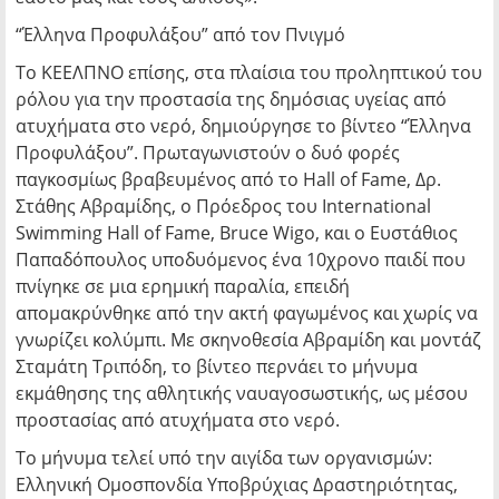
“Έλληνα Προφυλάξου” από τον Πνιγμό
Το ΚΕΕΛΠΝΟ επίσης, στα πλαίσια του προληπτικού του
ρόλου για την προστασία της δημόσιας υγείας από
ατυχήματα στο νερό, δημιούργησε το βίντεο “Έλληνα
Προφυλάξου”. Πρωταγωνιστούν ο δυό φορές
παγκοσμίως βραβευμένος από το Hall of Fame, Δρ.
Στάθης Αβραμίδης, ο Πρόεδρος του International
Swimming Hall of Fame, Bruce Wigo, και ο Ευστάθιος
Παπαδόπουλος υποδυόμενος ένα 10χρονο παιδί που
πνίγηκε σε μια ερημική παραλία, επειδή
απομακρύνθηκε από την ακτή φαγωμένος και χωρίς να
γνωρίζει κολύμπι. Με σκηνοθεσία Αβραμίδη και μοντάζ
Σταμάτη Τριπόδη, το βίντεο περνάει το μήνυμα
εκμάθησης της αθλητικής ναυαγοσωστικής, ως μέσου
προστασίας από ατυχήματα στο νερό.
Το μήνυμα τελεί υπό την αιγίδα των οργανισμών:
Ελληνική Ομοσπονδία Υποβρύχιας Δραστηριότητας,