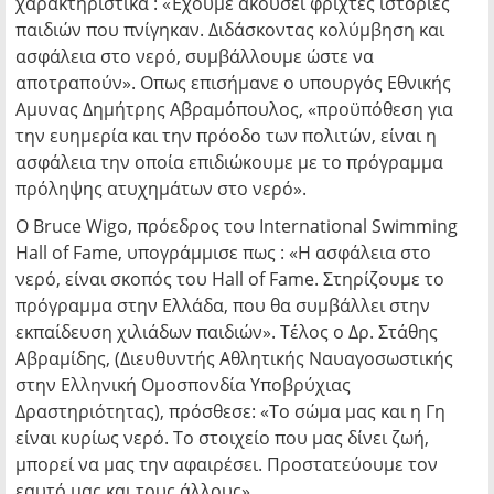
χαρακτηριστικά : «Έχουμε ακούσει φριχτές ιστορίες
παιδιών που πνίγηκαν. Διδάσκοντας κολύμβηση και
ασφάλεια στο νερό, συμβάλλουμε ώστε να
αποτραπούν». Οπως επισήμανε ο υπουργός Εθνικής
Αμυνας Δημήτρης Αβραμόπουλος, «προϋπόθεση για
την ευημερία και την πρόοδο των πολιτών, είναι η
ασφάλεια την οποία επιδιώκουμε με το πρόγραμμα
πρόληψης ατυχημάτων στο νερό».
Ο Bruce Wigo, πρόεδρος του International Swimming
Hall of Fame, υπογράμμισε πως : «Η ασφάλεια στο
νερό, είναι σκοπός του Hall of Fame. Στηρίζουμε το
πρόγραμμα στην Ελλάδα, που θα συμβάλλει στην
εκπαίδευση χιλιάδων παιδιών». Τέλος ο Δρ. Στάθης
Αβραμίδης, (Διευθυντής Αθλητικής Ναυαγοσωστικής
στην Ελληνική Ομοσπονδία Υποβρύχιας
Δραστηριότητας), πρόσθεσε: «Το σώμα μας και η Γη
είναι κυρίως νερό. Το στοιχείο που μας δίνει ζωή,
μπορεί να μας την αφαιρέσει. Προστατεύουμε τον
εαυτό μας και τους άλλους».