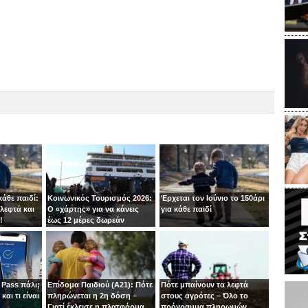
κάθε παιδί:
Κοινωνικός Τουρισμός 2026:
Έρχεται τον Ιούνιο το 150άρι
λεφτά και
Ο «χάρτης» για να κάνεις
για κάθε παιδί
!
έως 12 μέρες δωρεάν
διακοπές φέτος
 Pass πάλι;
Επίδομα Παιδιού (Α21): Πότε
Πότε μπαίνουν τα λεφτά
και τι είναι
πληρώνεται η 2η δόση –
στους αγρότες – Όλο το
”
Γιατί έκλεισε η πλατφόρμα
πρόγραμμα πληρωμών