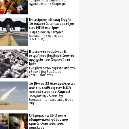
Τα πράγματα φαίνεται να
αγριεύουν στην Κύπρο, με…
Επιχείρηση «Επική Οργή»:
Το οπλοστάσιο και οι στόχοι
των ΗΠΑ στο Ιράν
Η αμερικανική Κεντρική
Διοίκηση (η γνωστή μας
CENTCOM,…
Βίντεο-ντοκουμέντο: Η
στιγμή που βομβαρδίζουν το
αρχηγείο του Χαμενεΐ στο
Ιράν
Ένα βίντεο-ντοκουμέντο από τον
χθεσινό βομβαρδισμό
κατευθείαν στην…
Το βίντεο 33 δευτερολέπτων
από την επίθεση των ΗΠΑ
που σκότωσε τον Χαμενεΐ
Πραγματική κόλαση έχει
ξεσπάσει τις τελευταίες ώρες
στη…
Ο Τραμπ, τα UFO και ο
«δαιμονικός» φόβος που
κρατά κλειστούς τους
φακέλους