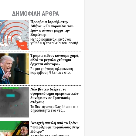
ΔΗΜΟΦΙΛΗ ΑΡΘΡΑ
Πρεσβεία Ισραήλ στην
Αθήνα: «Οι πύραυλοι του
Ιράν φτάνουν μέχρι την
Ευρώπη»
Ηχηρό καμπανάκι κινδύνου
χτυπάει η πρεσβεία του Ισραήλ…
Τραμπ: «Τους κάνουμε χαμό,
αλλά το μεγάλο χτύπημα
έρχεται σύντομα»
Σε μια γρήγορη τηλεφωνική
παρέμβαση 9 λεπτών στο…
Νέο βίντεο δείχνει το
σφυροκόπημα αμερικανικών
δυνάμεων σε Ιρανικούς
στόχους
Το Πεντάγωνο μόλις έδωσε στη
δημοσιότητα ένα νέο,…
Ανοιχτή απειλή από το Ιράν:
“Θα ρίξουμε πυραύλους στην
Κύπρο”