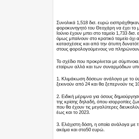
Συνολικά 1,518 δισ. ευρώ εισπράχθηκα
φοροκυνηγητό του Θεοχάρη να έχει το μ
Ιούνιο έχουν μπει στο ταμείο 1,733 δι
όμως μπαίνουν στο κρατικό ταμείο όχι 
κατασχέσεις και από την άτυπη δυνατό
στους φορολογούμενους να πληρώνουν έ
Το σχέδιο που προκρίνεται με σύμπνοι
εταίρων αλλά και των συναρμόδιων υπ
1. Κλιμάκωση δόσεων ανάλογα με το ύψο
ξεκινούν από 24 και θα ξεπερνούν τις 1
2. Ειδική μέριμνα για όσους δημιούργη
της κρίσης δηλαδή, όπου ισορροπίες ζω
που θα έχουν τις μεγαλύτερες διευκολ
έως και το 2023.
3. Ελάχιστη δόση, η οποία ανάλογα με τ
ακόμα και στα50 ευρώ.