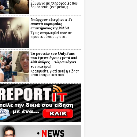
Σύμφωνα με πληροφορίες που
δημοσοεύει ξένο μέσο, η…
Υπάρχουν εξωγήινοι; Τι
απαντά κορυφαίος
επιστήμονας της NASA
Έχεις αναρωτηθεί ποτέ αν
είμαστε μόνοι μας στο…
Το μοντέλο του OnlyFans
που έμεινε έγκυος μετά από
400 άνδρες… τώρα ψάχνει
τον πατέρα!
Κρατηθείτε, γιατί αυτή η είδηση
είναι πραγματικά από…