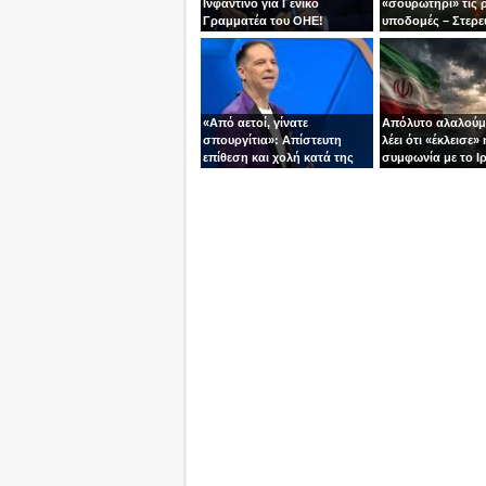
Ινφαντίνο για Γενικό
«σουρωτήρι» τις 
Γραμματέα του ΟΗΕ!
υποδομές – Στερε
καύσιμα του Πούτ
«Από αετοί, γίνατε
Απόλυτο αλαλούμ
σπουργίτια»: Απίστευτη
λέει ότι «έκλεισε» 
επίθεση και χολή κατά της
συμφωνία με το Ιρ
Ελλάδας και της Κύπρου
Τεχεράνη τον αδει
από γνωστό
ίσια!
τηλεπαρουσιαστή της
Ρουμανίας!