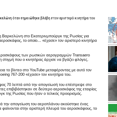
κελώνη όταν σημειώθηκε βλάβη στον αριστερό κινητήρα του
τη Βαρκελώνη στο Εκατερινμπούργκ της Ρωσίας για
εροσκάφος, το οποίο… «έχασε» τον αριστερό κινητήρα
 αεροσκάφους των ρωσικών αερογραμμών
Transaero
η στιγμή που ο κινητήρας άρχισε να βγάζει φλόγες.
ια το βίντεο στο
YouTube
μεταφέροντας με αυτό τον
oeing
767-200 «έχασε» τον κινητήρα του.
ος 70 λεπτά από την απογείωσή του επέστρεψε στο
τες επιβιβάστηκαν σε δεύτερο αεροσκάφος της εταιρίας
γκ της Ρωσίας που ήταν ο τελικός προορισμός.
τά την απογείωση του αεροπλάνου ακούστηκε ένας
α φαίνονται στην αριστερή πλευρά του αεροσκάφους, το