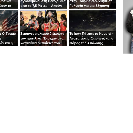
ρωσικές
αγνοούμενοι στη Βενεζουέλα
στην Τουρκία εξελίχθηκε σε
ύουν τα
από τα 7,5 Ρίχτερ – Ακούνε
Γολγοθά για μια 38χρονη
ιν
φωνές κάτω από τα
μητέρα
συντρίμμια
: Ο Τραμπ
Σειρήνες πολέμου διέκοψαν
Το Ιράν Πάτησε το Κουμπί –
η
τον ημιτελικό: Έτρεχαν στα
Αναχαιτίσεις, Σειρήνες και ο
άν και η
καταφύγια οι παίκτες του
Φόβος της Απόλυτης
άζει στα
Ιτούδη!
Σύρραξης