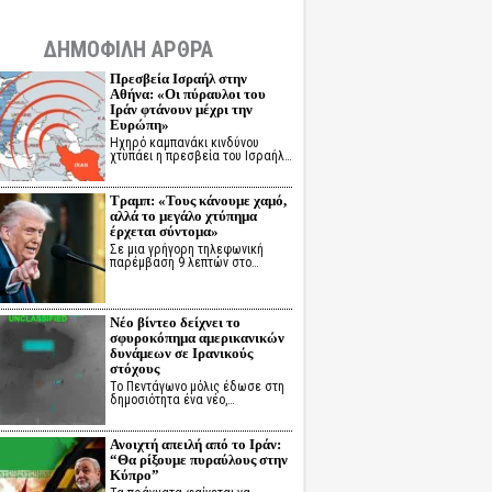
ΔΗΜΟΦΙΛΗ ΑΡΘΡΑ
Πρεσβεία Ισραήλ στην
Αθήνα: «Οι πύραυλοι του
Ιράν φτάνουν μέχρι την
Ευρώπη»
Ηχηρό καμπανάκι κινδύνου
χτυπάει η πρεσβεία του Ισραήλ…
Τραμπ: «Τους κάνουμε χαμό,
αλλά το μεγάλο χτύπημα
έρχεται σύντομα»
Σε μια γρήγορη τηλεφωνική
παρέμβαση 9 λεπτών στο…
Νέο βίντεο δείχνει το
σφυροκόπημα αμερικανικών
δυνάμεων σε Ιρανικούς
στόχους
Το Πεντάγωνο μόλις έδωσε στη
δημοσιότητα ένα νέο,…
Ανοιχτή απειλή από το Ιράν:
“Θα ρίξουμε πυραύλους στην
Κύπρο”