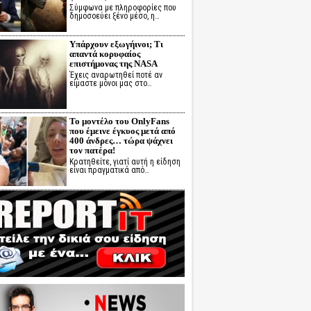
Σύμφωνα με πληροφορίες που
δημοσοεύει ξένο μέσο, η…
Υπάρχουν εξωγήινοι; Τι
απαντά κορυφαίος
επιστήμονας της NASA
Έχεις αναρωτηθεί ποτέ αν
είμαστε μόνοι μας στο…
Το μοντέλο του OnlyFans
που έμεινε έγκυος μετά από
400 άνδρες… τώρα ψάχνει
τον πατέρα!
Κρατηθείτε, γιατί αυτή η είδηση
είναι πραγματικά από…