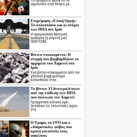
Τα πράγματα φαίνεται να
αγριεύουν στην Κύπρο, με…
Επιχείρηση «Επική Οργή»:
Το οπλοστάσιο και οι στόχοι
των ΗΠΑ στο Ιράν
Η αμερικανική Κεντρική
Διοίκηση (η γνωστή μας
CENTCOM,…
Βίντεο-ντοκουμέντο: Η
στιγμή που βομβαρδίζουν το
αρχηγείο του Χαμενεΐ στο
Ιράν
Ένα βίντεο-ντοκουμέντο από τον
χθεσινό βομβαρδισμό
κατευθείαν στην…
Το βίντεο 33 δευτερολέπτων
από την επίθεση των ΗΠΑ
που σκότωσε τον Χαμενεΐ
Πραγματική κόλαση έχει
ξεσπάσει τις τελευταίες ώρες
στη…
Ο Τραμπ, τα UFO και ο
«δαιμονικός» φόβος που
κρατά κλειστούς τους
φακέλους