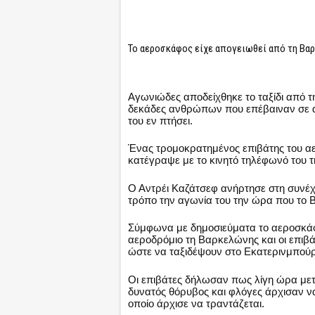
Το αεροσκάφος είχε απογειωθεί από τη Βαρ
Αγωνιώδες αποδείχθηκε το ταξίδι από 
δεκάδες ανθρώπων που επέβαιναν σε α
του εν πτήσει.
Ένας τρομοκρατημένος επιβάτης του
κατέγραψε με το κινητό τηλέφωνό του τ
Ο Αντρέι Καζάτσεφ ανήρτησε στη συνέχε
τρόπο την αγωνία του την ώρα που το
B
Σύμφωνα με δημοσιεύματα το αεροσκάφ
αεροδρόμιο τη Βαρκελώνης και οι επιβά
ώστε να ταξιδέψουν στο Εκατερινμπούρ
Οι επιβάτες δήλωσαν πως λίγη ώρα με
δυνατός θόρυβος και φλόγες άρχισαν ν
οποίο άρχισε να τραντάζεται.