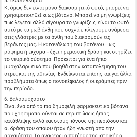
5. Σκουτελλάρια
Κι όμως δεν είναι μόνο διακοσμητικό φυτό, μπορεί να
χρησιμοποιηθεί κι ως βότανο. Μπορεί να μη γνωρίζεις
πως λέγεται αλλά σίγουρα το γνωρίζεις, είναι το φυτό
αυτό με τα μωβ άνθη που συχνά επιλέγουμε ανάμεσα
στις γλάστρες με τα άνθη που διακοσμούν τις
βεράντες μας. Η κατανάλωση του βοτάνου – ως
ρόφημα ή εκχυμα – έχει ηρεμιστική δράση και στηρίζει
το νευρικό σύστημα. Πρόκειται για ένα ήπιο
μυοχαλαρωτικό που βοηθά στην καταπολέμηση του
στρες και της αϋπνίας. Ενδείκνυται επίσης και για άλλα
προβλήματα όπως ο πονοκέφαλος ή οι κράμπες πριν
την περίοδο.
6. Βαλσαμόχορτο
Είναι ένα από τα πιο δημοφιλή φαρμακευτικά βότανα
που χρησιμοποιούνται σε περιπτώσεις ήπιας
κατάθλιψης αλλά και στους πόνους της περιόδου και
οι δράση του οποίου ήταν ήδη γνωστή από την
αρχαιότητα. Το αναφέρει ο πατέρας της ιατρικής ο