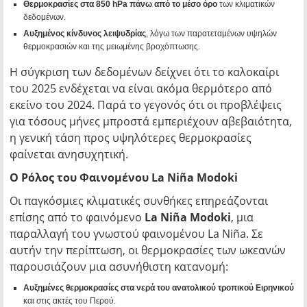
Θερμοκρασίες στα 850 hPa πάνω από το μέσο όρο
των κλιματικών
δεδομένων.
Αυξημένος κίνδυνος λειψυδρίας
, λόγω των παρατεταμένων υψηλών
θερμοκρασιών και της μειωμένης βροχόπτωσης.
Η σύγκριση των δεδομένων δείχνει ότι το καλοκαίρι
του 2025 ενδέχεται να είναι ακόμα θερμότερο από
εκείνο του 2024. Παρά το γεγονός ότι οι προβλέψεις
για τόσους μήνες μπροστά εμπεριέχουν αβεβαιότητα,
η γενική τάση προς υψηλότερες θερμοκρασίες
φαίνεται ανησυχητική.
Ο Ρόλος του Φαινομένου La Niña Modoki
Οι παγκόσμιες κλιματικές συνθήκες επηρεάζονται
επίσης από το φαινόμενο
La Niña Modoki
, μια
παραλλαγή του γνωστού φαινομένου La Niña. Σε
αυτήν την περίπτωση, οι θερμοκρασίες των ωκεανών
παρουσιάζουν μια ασυνήθιστη κατανομή:
Αυξημένες θερμοκρασίες στα νερά του ανατολικού τροπικού Ειρηνικού
και στις ακτές του Περού.