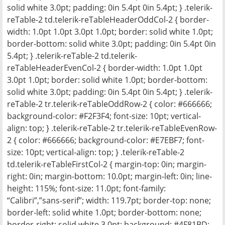
solid white 3.0pt; padding: 0in 5.4pt 0in 5.4pt; } .telerik-
reTable-2 td.telerik-reTableHeaderOddCol-2 { border-
width: 1.0pt 1.0pt 3.0pt 1.0pt; border: solid white 1.0pt;
border-bottom: solid white 3.0pt; padding: 0in 5.4pt 0in
5.4pt; } .telerik-reTable-2 td.telerik-
reTableHeaderEvenCol-2 { border-width: 1.0pt 1.0pt
3.0pt 1.0pt; border: solid white 1.0pt; border-bottom:
solid white 3.0pt; padding: 0in 5.4pt 0in 5.4pt; } .telerik-
reTable-2 tr.telerik-reTableOddRow-2 { color: #666666;
background-color: #F2F3F4; font-size: 10pt; vertical-
align: top; } .telerik-reTable-2 tr.telerik-reTableEvenRow-
2 { color: #666666; background-color: #E7EBF7; font-
size: 10pt; vertical-align: top; } .telerik-reTable-2
td.telerik-reTableFirstCol-2 { margin-top: 0in; margin-
right: 0in; margin-bottom: 10.0pt; margin-left: 0in; line-
height: 115%; font-size: 11.0pt; font-family:
“Calibri”,”sans-serif”; width: 119.7pt; border-top: none;
border-left: solid white 1.0pt; border-bottom: none;
border-right: solid white 3.0pt; background: #4F81BD;