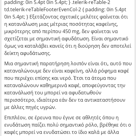
padding: 0in 5.4pt 0in 5.4pt; } .telerik-reTable-2
td.telerik-reTableFooterEvenCol-2 { padding: 0in 5.4pt
0in 5.4pt; } Εξετάζοντας σχετικές μελέτες φαίνεται ότι
η κατανάλωση μιας μέτριας ποσότητας καφεΐνης,
μικρότερης από περίπου 450 mg, δεν φαίνεται να
σχετίζεται με σημαντική αφυδάτωση. Είναι σημαντικό
όμως να καταλάβει κανείς ότι η διούρηση δεν αποτελεί
δείκτη αφυδάτωσης.
Μια σημαντική παρατήρηση λοιπόν είναι ότι, αυτό που
καταναλώνουμε δεν είναι καφεΐνη, αλλά ρόφημα καφέ
που περιέχει επίσης και νερό. Έτσι τα άτομα που
καταναλώνουν καθημερινά καφέ, αποφεύγοντας την
κατανάλωσή του μπορεί να αφυδατωθούν
περισσότερο, ιδιαίτερα εάν δεν τα αντικαταστήσουν
με άλλες πηγές υγρών.
Επιπλέον, σε έρευνα που έγινε σε αθλητές όπου η
ενυδάτωση παίζει πολύ σημαντικό ρόλο, βρέθηκε ότι ο
καφές μπορεί να ενυδατώσει το ίδιο καλά με άλλα