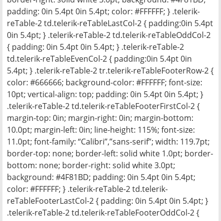
padding: 0in 5.4pt 0in 5.4pt; color: #FFFFFF; } .telerik-
reTable-2 td.telerik-reTableLastCol-2 { padding:0in 5.4pt
0in 5.4pt; } .telerik-reTable-2 td.telerik-reTableOddCol-2
{ padding: 0in 5.4pt 0in 5.4pt; } .telerik-reTable-2
td.telerik-reTableEvenCol-2 { padding:0in 5.4pt 0in
5.4pt; } .telerik-reTable-2 tr.telerik-reTableFooterRow-2 {
color: #666666; background-color: #FFFFFF; font-size:
10pt; vertical-align: top; padding: 0in 5.4pt 0in 5.4pt; }
.telerik-reTable-2 td.telerik-reTableFooterFirstCol-2 {
margin-top: 0in; margin-right: 0in; margin-bottom:
10.0pt; margin-left: 0in; line-height: 115%; font-size:
11.0pt; font-family: “Calibri”,”sans-serif”; width: 119.7pt;
border-top: none; border-left: solid white 1.0pt; border-
bottom: none; border-right: solid white 3.0pt;
background: #4F81BD; padding: 0in 5.4pt 0in 5.4pt;
color: #FFFFFF; } .telerik-reTable-2 td.telerik-
reTableFooterLastCol-2 { padding: 0in 5.4pt 0in 5.4pt; }
.telerik-reTable-2 td.telerik-reTableFooterOddCol-2 {