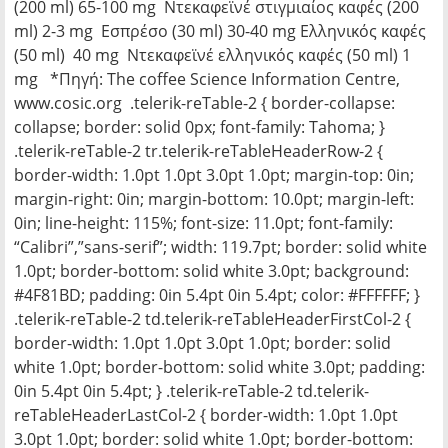
(200 ml) 65-100 mg Ντεκαφεϊνέ στιγμιαίος καφές (200
ml) 2-3 mg Εσπρέσο (30 ml) 30-40 mg Ελληνικός καφές
(50 ml) 40 mg Ντεκαφεϊνέ ελληνικός καφές (50 ml) 1
mg *Πηγή: The coffee Science Information Centre,
www.cosic.org .telerik-reTable-2 { border-collapse:
collapse; border: solid 0px; font-family: Tahoma; }
.telerik-reTable-2 tr.telerik-reTableHeaderRow-2 {
border-width: 1.0pt 1.0pt 3.0pt 1.0pt; margin-top: 0in;
margin-right: 0in; margin-bottom: 10.0pt; margin-left:
0in; line-height: 115%; font-size: 11.0pt; font-family:
“Calibri”,”sans-serif”; width: 119.7pt; border: solid white
1.0pt; border-bottom: solid white 3.0pt; background:
#4F81BD; padding: 0in 5.4pt 0in 5.4pt; color: #FFFFFF; }
.telerik-reTable-2 td.telerik-reTableHeaderFirstCol-2 {
border-width: 1.0pt 1.0pt 3.0pt 1.0pt; border: solid
white 1.0pt; border-bottom: solid white 3.0pt; padding:
0in 5.4pt 0in 5.4pt; } .telerik-reTable-2 td.telerik-
reTableHeaderLastCol-2 { border-width: 1.0pt 1.0pt
3.0pt 1.0pt; border: solid white 1.0pt; border-bottom: