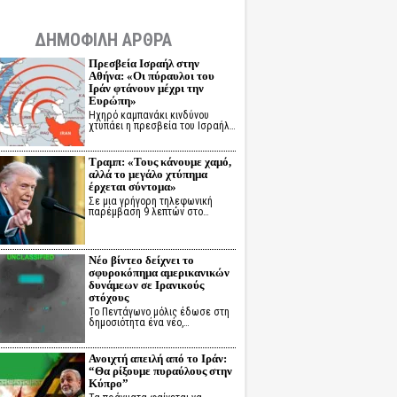
ΔΗΜΟΦΙΛΗ ΑΡΘΡΑ
Πρεσβεία Ισραήλ στην
Αθήνα: «Οι πύραυλοι του
Ιράν φτάνουν μέχρι την
Ευρώπη»
Ηχηρό καμπανάκι κινδύνου
χτυπάει η πρεσβεία του Ισραήλ…
Τραμπ: «Τους κάνουμε χαμό,
αλλά το μεγάλο χτύπημα
έρχεται σύντομα»
Σε μια γρήγορη τηλεφωνική
παρέμβαση 9 λεπτών στο…
Νέο βίντεο δείχνει το
σφυροκόπημα αμερικανικών
δυνάμεων σε Ιρανικούς
στόχους
Το Πεντάγωνο μόλις έδωσε στη
δημοσιότητα ένα νέο,…
Ανοιχτή απειλή από το Ιράν:
“Θα ρίξουμε πυραύλους στην
Κύπρο”