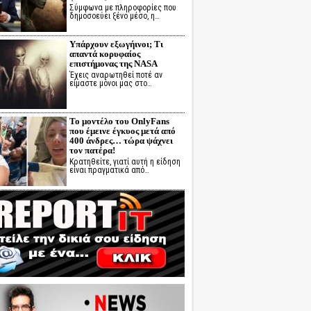
Σύμφωνα με πληροφορίες που
δημοσοεύει ξένο μέσο, η…
Υπάρχουν εξωγήινοι; Τι
απαντά κορυφαίος
επιστήμονας της NASA
Έχεις αναρωτηθεί ποτέ αν
είμαστε μόνοι μας στο…
Το μοντέλο του OnlyFans
που έμεινε έγκυος μετά από
400 άνδρες… τώρα ψάχνει
τον πατέρα!
Κρατηθείτε, γιατί αυτή η είδηση
είναι πραγματικά από…