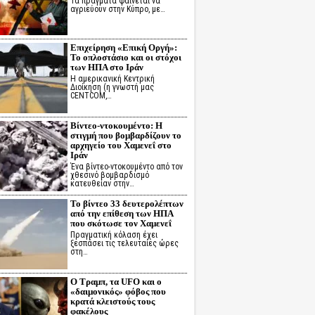
Τα πράγματα φαίνεται να
αγριεύουν στην Κύπρο, με…
Επιχείρηση «Επική Οργή»:
Το οπλοστάσιο και οι στόχοι
των ΗΠΑ στο Ιράν
Η αμερικανική Κεντρική
Διοίκηση (η γνωστή μας
CENTCOM,…
Βίντεο-ντοκουμέντο: Η
στιγμή που βομβαρδίζουν το
αρχηγείο του Χαμενεΐ στο
Ιράν
Ένα βίντεο-ντοκουμέντο από τον
χθεσινό βομβαρδισμό
κατευθείαν στην…
Το βίντεο 33 δευτερολέπτων
από την επίθεση των ΗΠΑ
που σκότωσε τον Χαμενεΐ
Πραγματική κόλαση έχει
ξεσπάσει τις τελευταίες ώρες
στη…
Ο Τραμπ, τα UFO και ο
«δαιμονικός» φόβος που
κρατά κλειστούς τους
φακέλους