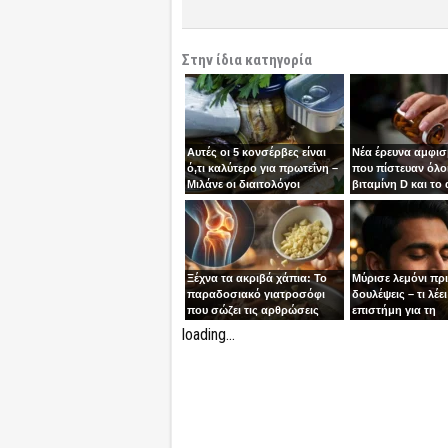
Στην ίδια κατηγορία
Αυτές οι 5 κονσέρβες είναι
Νέα έρευνα αμφισ
ό,τι καλύτερο για πρωτεΐνη –
που πίστευαν όλοι
Μιλάνε οι διαιτολόγοι
βιταμίνη D και το
Ξέχνα τα ακριβά χάπια: Το
Μύρισε λεμόνι πρ
παραδοσιακό γιατροσόφι
δουλέψεις – τι λέει
που σώζει τις αρθρώσεις
επιστήμη για τη
συγκέντρωση
loading...