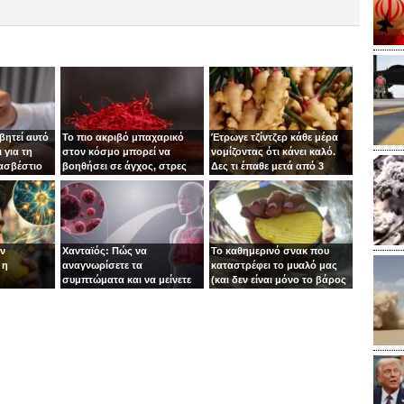
βητεί αυτό
Το πιο ακριβό μπαχαρικό
Έτρωγε τζίντζερ κάθε μέρα
 για τη
στον κόσμο μπορεί να
νομίζοντας ότι κάνει καλό.
 ασβέστιο
βοηθήσει σε άγχος, στρες
Δες τι έπαθε μετά από 3
και κατάθλιψη
μήνες!
ιν
Χανταϊός: Πώς να
Το καθημερινό σνακ που
 η
αναγνωρίσετε τα
καταστρέφει το μυαλό μας
συμπτώματα και να μείνετε
(και δεν είναι μόνο το βάρος
ασφαλείς
το πρόβλημα)