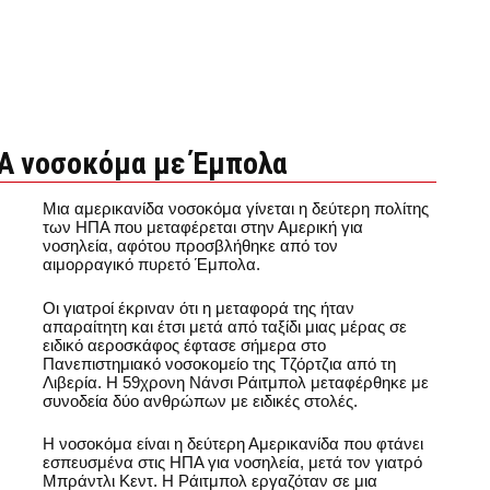
Α νοσοκόμα με Έμπολα
Μια αμερικανίδα νοσοκόμα γίνεται η δεύτερη πολίτης
των ΗΠΑ που μεταφέρεται στην Αμερική για
νοσηλεία, αφότου προσβλήθηκε από τον
αιμορραγικό πυρετό Έμπολα.
Οι γιατροί έκριναν ότι η μεταφορά της ήταν
απαραίτητη και έτσι μετά από ταξίδι μιας μέρας σε
ειδικό αεροσκάφος έφτασε σήμερα στο
Πανεπιστημιακό νοσοκομείο της Τζόρτζια από τη
Λιβερία. Η 59χρονη Νάνσι Ράιτμπολ μεταφέρθηκε με
συνοδεία δύο ανθρώπων με ειδικές στολές.
Η νοσοκόμα είναι η δεύτερη Αμερικανίδα που φτάνει
εσπευσμένα στις ΗΠΑ για νοσηλεία, μετά τον γιατρό
Μπράντλι Κεντ. Η Ράιτμπολ εργαζόταν σε μια