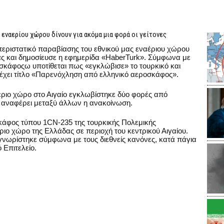
 εναερίου χώρου δίνουν για ακόμα μια φορά οι γείτονες
 περιστατικό παραβίασης του εθνικού μας εναέριου χώρου
ίας και δημοσίευσε η εφημερίδα «HaberTurk». Σύμφωνα με
οσκάφοςω υποτίθεται πως «εγκλώβισε» το τουρκικό και
 έχει τίτλο «Παρενόχληση από ελληνικό αεροσκάφος».
έριο χώρο στο Αιγαίο εγκλωβίστηκε δύο φορές από
 αναφέρει μεταξύ άλλων η ανακοίνωση.
άφος τύπου 1CN-235 της τουρκικής Πολεμικής
ιο χώρο της Ελλάδας σε περιοχή του κεντρικού Αιγαίου.
γνωρίστηκε σύμφωνα με τους διεθνείς κανόνες, κατά πάγια
 Επιτελείο.