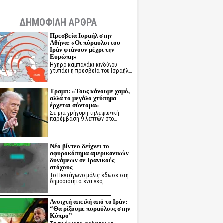
ΔΗΜΟΦΙΛΗ ΑΡΘΡΑ
Πρεσβεία Ισραήλ στην
Αθήνα: «Οι πύραυλοι του
Ιράν φτάνουν μέχρι την
Ευρώπη»
Ηχηρό καμπανάκι κινδύνου
χτυπάει η πρεσβεία του Ισραήλ…
Τραμπ: «Τους κάνουμε χαμό,
αλλά το μεγάλο χτύπημα
έρχεται σύντομα»
Σε μια γρήγορη τηλεφωνική
παρέμβαση 9 λεπτών στο…
Νέο βίντεο δείχνει το
σφυροκόπημα αμερικανικών
δυνάμεων σε Ιρανικούς
στόχους
Το Πεντάγωνο μόλις έδωσε στη
δημοσιότητα ένα νέο,…
Ανοιχτή απειλή από το Ιράν:
“Θα ρίξουμε πυραύλους στην
Κύπρο”