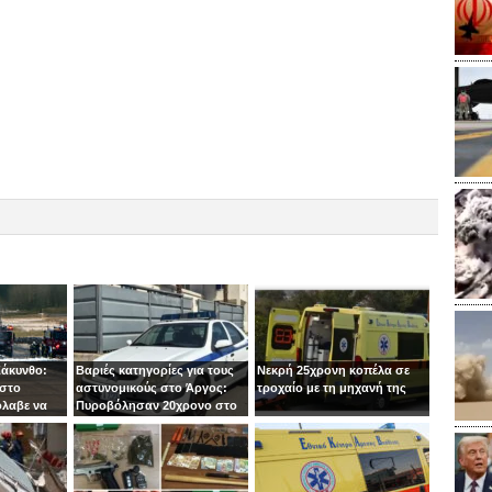
Ζάκυνθο:
Βαριές κατηγορίες για τους
Νεκρή 25χρονη κοπέλα σε
 στο
αστυνομικούς στο Άργος:
τροχαίο με τη μηχανή της
όλαβε να
Πυροβόλησαν 20χρονο στο
 στιγμή ο
κεφάλι