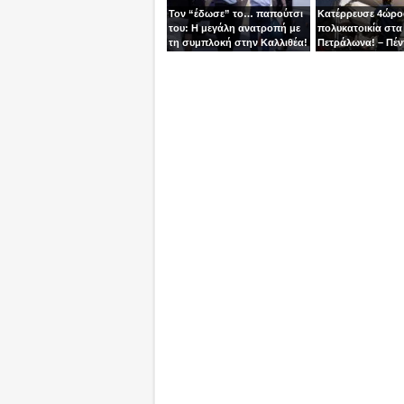
Τον “έδωσε” το… παπούτσι
Κατέρρευσε 4ώρ
του: Η μεγάλη ανατροπή με
πολυκατοικία στα
τη συμπλοκή στην Καλλιθέα!
Πετράλωνα! – Πέν
προσαγωγές