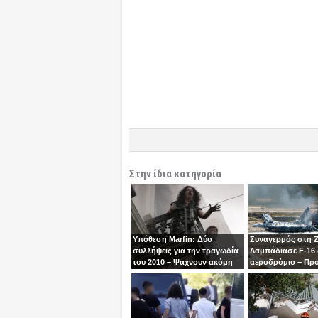
Στην ίδια κατηγορία
Υπόθεση Marfin: Δύο
Συναγερμός στη 
συλλήψεις για την τραγωδία
Λαμπάδιασε F-16
του 2010 – Ψάχνουν ακόμη
αεροδρόμιο – Πρ
μία γυναίκα
βγει την τελευταία
χειριστής