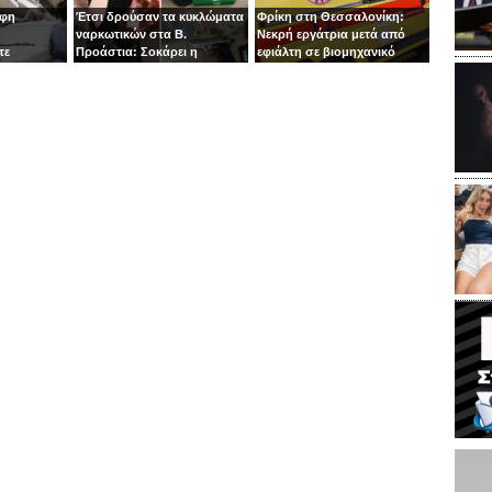
οφη
Έτσι δρούσαν τα κυκλώματα
Φρίκη στη Θεσσαλονίκη:
ναρκωτικών στα Β.
Νεκρή εργάτρια μετά από
τε
Προάστια: Σοκάρει η
εφιάλτη σε βιομηχανικό
εμπλοκή παιδιών 13 και 14
πλυντήριο
ετών