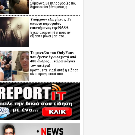
Σύμφωνα με πληροφορίες που
δημοσοεύει ξένο μέσο, η…
Υπάρχουν εξωγήινοι; Τι
απαντά κορυφαίος
επιστήμονας της NASA
Έχεις αναρωτηθεί ποτέ αν
είμαστε μόνοι μας στο…
Το μοντέλο του OnlyFans
που έμεινε έγκυος μετά από
400 άνδρες… τώρα ψάχνει
τον πατέρα!
Κρατηθείτε, γιατί αυτή η είδηση
είναι πραγματικά από…