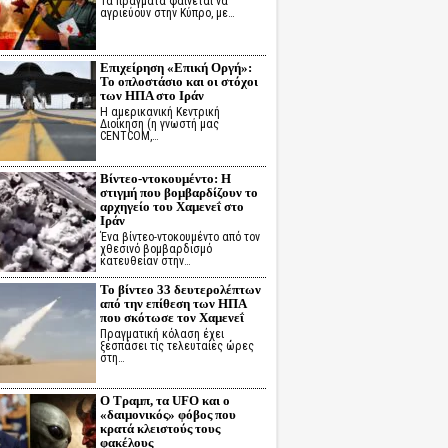
Τα πράγματα φαίνεται να
αγριεύουν στην Κύπρο, με…
Επιχείρηση «Επική Οργή»:
Το οπλοστάσιο και οι στόχοι
των ΗΠΑ στο Ιράν
Η αμερικανική Κεντρική
Διοίκηση (η γνωστή μας
CENTCOM,…
Βίντεο-ντοκουμέντο: Η
στιγμή που βομβαρδίζουν το
αρχηγείο του Χαμενεΐ στο
Ιράν
Ένα βίντεο-ντοκουμέντο από τον
χθεσινό βομβαρδισμό
κατευθείαν στην…
Το βίντεο 33 δευτερολέπτων
από την επίθεση των ΗΠΑ
που σκότωσε τον Χαμενεΐ
Πραγματική κόλαση έχει
ξεσπάσει τις τελευταίες ώρες
στη…
Ο Τραμπ, τα UFO και ο
«δαιμονικός» φόβος που
κρατά κλειστούς τους
φακέλους