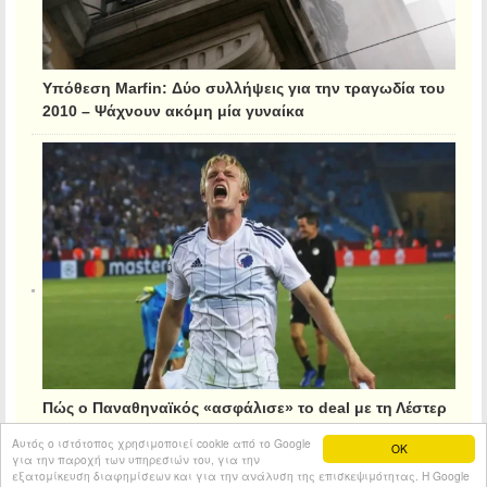
Υπόθεση Marfin: Δύο συλλήψεις για την τραγωδία του
2010 – Ψάχνουν ακόμη μία γυναίκα
Πώς ο Παναθηναϊκός «ασφάλισε» το deal με τη Λέστερ
για τον Κρίστιανσεν
Αυτός ο ιστότοπος χρησιμοποιεί cookie από το Google
OK
για την παροχή των υπηρεσιών του, για την
εξατομίκευση διαφημίσεων και για την ανάλυση της επισκεψιμότητας. Η Google