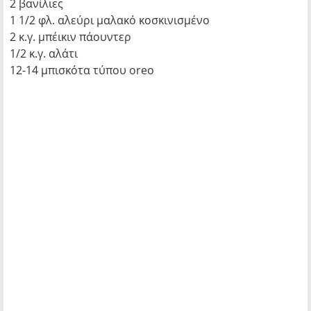
2 βανίλιες
1 1/2 φλ. αλεύρι μαλακό κοσκινισμένο
2 κ.γ. μπέικιν πάουντερ
1/2 κ.γ. αλάτι
12-14 μπισκότα τύπου oreo