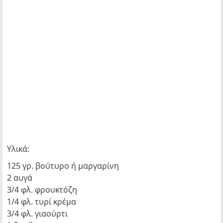
Υλικά:
125 γρ. βούτυρο ή μαργαρίνη
2 αυγά
3/4 φλ. φρουκτόζη
1/4 φλ. τυρί κρέμα
3/4 φλ. γιαούρτι