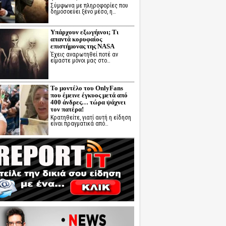
Σύμφωνα με πληροφορίες που
δημοσοεύει ξένο μέσο, η…
Υπάρχουν εξωγήινοι; Τι
απαντά κορυφαίος
επιστήμονας της NASA
Έχεις αναρωτηθεί ποτέ αν
είμαστε μόνοι μας στο…
Το μοντέλο του OnlyFans
που έμεινε έγκυος μετά από
400 άνδρες… τώρα ψάχνει
τον πατέρα!
Κρατηθείτε, γιατί αυτή η είδηση
είναι πραγματικά από…