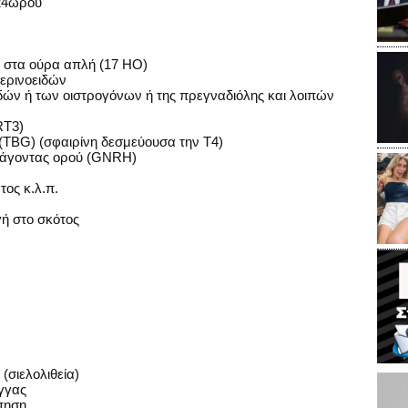
 24ώρου
ν στα ούρα απλή (17 HO)
τερινοειδών
ιδών ή των οιστρογόνων ή της πρεγναδιόλης και λοιπών
RT3)
 (TBG) (σφαιρίνη δεσμεύουσα την Τ4)
ράγοντας ορού (GNRH)
τος κ.λ.π.
γή στο σκότος
(σιελολιθεία)
γγας
πηση