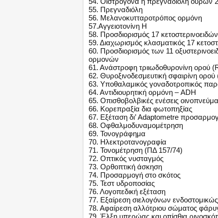
54. Οιστρογόνα ή πρεγναδιόλη ούρων
55. Πρεγναδιόλη
56. Μελανοκυτταροτρόπος ορμόνη
57.Αγγειοτονίνη Η
58. Προσδιορισμός 17 κετοστερινοειδώ
59. Διαχωρισμός κλασματικός 17 κετοσ
60. Προσδιορισμός των 11 οξυστερινοε
ορμονών
61. Ανάστροφη τριιωδοθυρονίνη ορού (
62. Θυροξινοδεσμευτική σφαιρίνη ορού
63. Υποθαλαμικός γοναδοτροπικός πα
64. Αντιδιουρητική ορμόνη – ADH
65. Οπισθοβολβικές ενέσεις οινοπνεύμα
66. Κορεπραξία δια φωτοπηξίας
67. Εξέταση δι’ Adaptometre προσαρμο
68. Οφθαλμοδυναμομέτρηση
69. Τονογράφημα
70. Ηλεκτροτανογραφία
71. Τονομέτρηση (ΠΔ 157/74)
72. Οπτικός νυσταγμός
73. Ορθοπτική άσκηση
74. Προσαρμογή στο σκότος
75. Τεστ υδροποσίας
76. Λογοπεδική εξέταση
77. Εξαίρεση σιελογόνων ενδοστομικώς 
78. Αφαίρεση αλλότριου σώματος φάρυ
79. Έλξη υπερώας και οπίσθια ρινοσκό