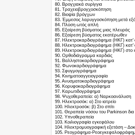
80. Βρογχιακά συρίγγια
81. Τραχειοβρογχοσκόπηση
82. Βιοψία βρόγχων
83. Έμμεσος λαρυγγοσκόπηση μετά εξ
84. Πλύση ωτός απλή
85. Εξαίρεση βύσματος μιας πλευράς
86. Εξαίρεση βύσματος εκατέρωθεν
87. Ηλεκτροκαρδιογράφημα (ΗΚΓ) κατ’
88. Ηλεκτροκαρδιογράφημα (ΗΚΓ) κατ’
89. Ηλεκτροκαρδιογράφημα (ΗΚΓ) στο ι
90. Ορθοδιάγραμμα καρδιάς
91. Βαλληστοκαρδιογράφημα
92. Φωνοκαρδιογράφημα
93. Σφυγμογράφημα
94. Κινηματοαγγειογραφία
95. Ανυσματοκαρδιογράφημα
96. Κορυφοκαρδιογράφημα
97. Καρωτιδογράφημα
98. Ψυχοθεραπεία: α) Ναρκοανάλυση
99. Ηλεκτροσόκ: α) Στο ιατρείο
100. Ηλεκτροσόκ: β) Στο σπίτι
101. Θεραπεία νόσου του Parkinson δια
102. Υπνοθεραπεία
103. Κοιλιογραφία εγκεφάλου
104. Ηλεκτρομυογραφική εξετάση – Δ
105. Ρεογράφημα-Ρεοεγκεφαλοφράφη