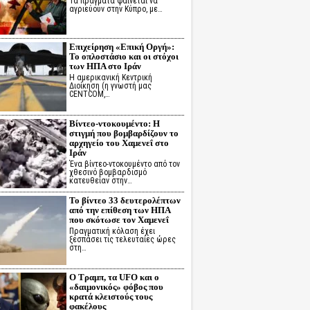
Τα πράγματα φαίνεται να
αγριεύουν στην Κύπρο, με…
Επιχείρηση «Επική Οργή»:
Το οπλοστάσιο και οι στόχοι
των ΗΠΑ στο Ιράν
Η αμερικανική Κεντρική
Διοίκηση (η γνωστή μας
CENTCOM,…
Βίντεο-ντοκουμέντο: Η
στιγμή που βομβαρδίζουν το
αρχηγείο του Χαμενεΐ στο
Ιράν
Ένα βίντεο-ντοκουμέντο από τον
χθεσινό βομβαρδισμό
κατευθείαν στην…
Το βίντεο 33 δευτερολέπτων
από την επίθεση των ΗΠΑ
που σκότωσε τον Χαμενεΐ
Πραγματική κόλαση έχει
ξεσπάσει τις τελευταίες ώρες
στη…
Ο Τραμπ, τα UFO και ο
«δαιμονικός» φόβος που
κρατά κλειστούς τους
φακέλους