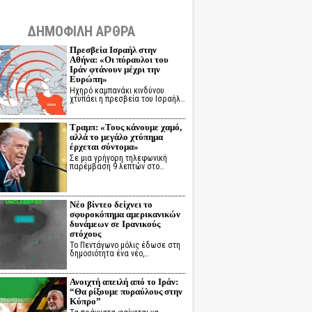
ΔΗΜΟΦΙΛΗ ΑΡΘΡΑ
Πρεσβεία Ισραήλ στην
Αθήνα: «Οι πύραυλοι του
Ιράν φτάνουν μέχρι την
Ευρώπη»
Ηχηρό καμπανάκι κινδύνου
χτυπάει η πρεσβεία του Ισραήλ…
Τραμπ: «Τους κάνουμε χαμό,
αλλά το μεγάλο χτύπημα
έρχεται σύντομα»
Σε μια γρήγορη τηλεφωνική
παρέμβαση 9 λεπτών στο…
Νέο βίντεο δείχνει το
σφυροκόπημα αμερικανικών
δυνάμεων σε Ιρανικούς
στόχους
Το Πεντάγωνο μόλις έδωσε στη
δημοσιότητα ένα νέο,…
Ανοιχτή απειλή από το Ιράν:
“Θα ρίξουμε πυραύλους στην
Κύπρο”