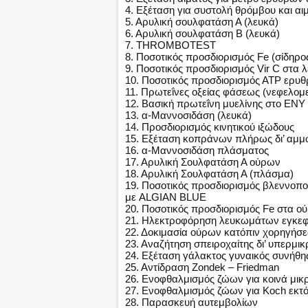
4. Εξέταση για συστολή θρόμβου και αι
5. Αρυλική σουλφατάση Α (λευκά)
6. Αρυλική σουλφατάση Β (λευκά)
7. THROMBOTEST
8. Ποσοτικός προσδιορισμός Fe (σίδηρο
9. Ποσοτικός προσδιορισμός Vir C στα 
10. Ποσοτικός προσδιορισμός ΑΤΡ ερυ
11. Πρωτεΐνες οξείας φάσεως (νεφελομ
12. Βασική πρωτεΐνη μυελίνης στο ΕΝΥ
13. α-Μαννοσιδάση (λευκά)
14. Προσδιορισμός κινητικού ιξώδους
15. Εξέταση κοπράνων πλήρως δι’ αμμω
16. α-Mαννοσιδάση πλάσματος
17. Αρυλική Σουλφατάση Α ούρων
18. Αρυλική Σουλφατάση Α (πλάσμα)
19. Ποσοτικός προσδιορισμός βλεννο
με ALGIAN BLUE
20. Ποσοτικός προσδιορισμός Fe στα ο
21. Ηλεκτροφόρηση λευκωμάτων εγκεφ
22. Δοκιμασία ούρων κατόπιν χορηγήσ
23. Αναζήτηση σπειροχαίτης δι’ υπερμι
24. Εξέταση γάλακτος γυναικός συνήθη
25. Αντίδραση Zondek – Friedman
26. Ενοφθαλμισμός ζώων για κοινά μικρ
27. Ενοφθαλμισμός ζώων για Koch εκτό
28. Παρασκευή αυτεμβολίων