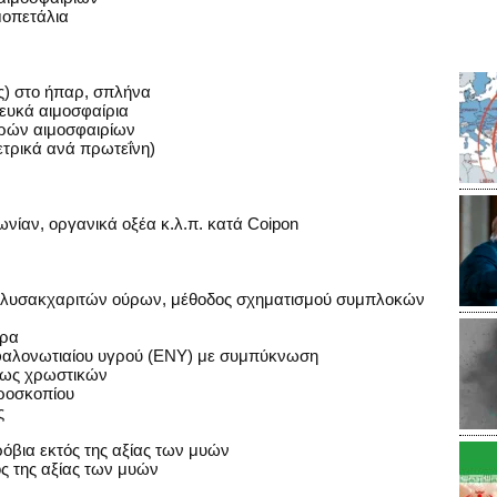
μοπετάλια
ς) στο ήπαρ, σπλήνα
λευκά αιμοσφαίρια
θρών αιμοσφαιρίων
ετρικά ανά πρωτεΐνη)
νίαν, οργανικά οξέα κ.λ.π. κατά Coipon
πολυσακχαριτών ούρων, μέθοδος σχηματισμού συμπλοκών
ύρα
αλονωτιαίου υγρού (ENY) με συμπύκνωση
εως χρωστικών
κροσκοπίου
ς
όβια εκτός της αξίας των μυών
ς της αξίας των μυών