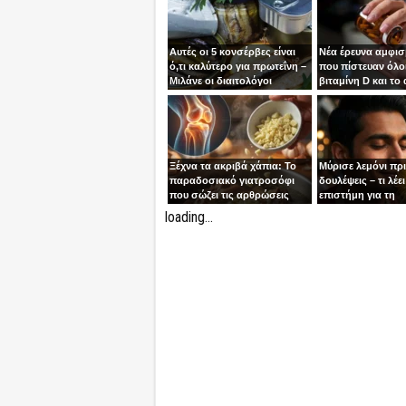
Αυτές οι 5 κονσέρβες είναι
Νέα έρευνα αμφισ
ό,τι καλύτερο για πρωτεΐνη –
που πίστευαν όλοι
Μιλάνε οι διαιτολόγοι
βιταμίνη D και το
Ξέχνα τα ακριβά χάπια: Το
Μύρισε λεμόνι πρ
παραδοσιακό γιατροσόφι
δουλέψεις – τι λέει
που σώζει τις αρθρώσεις
επιστήμη για τη
συγκέντρωση
loading...