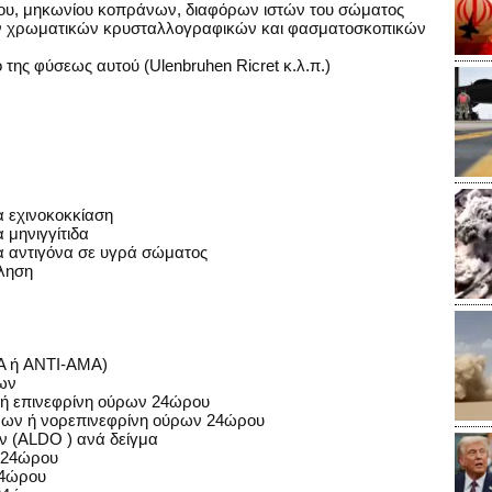
ύου, μηκωνίου κοπράνων, διαφόρων ιστών του σώματος
 των χρωματικών κρυσταλλογραφικών και φασματοσκοπικών
 της φύσεως αυτού (Ulenbruhen Ricret κ.λ.π.)
α εχινοκοκκίαση
 μηνιγγίτιδα
α αντιγόνα σε υγρά σώματος
λληση
MA ή ANTI-AMA)
ων
 ή επινεφρίνη ούρων 24ώρου
ρων ή νορεπινεφρίνη ούρων 24ώρου
ν (ALDO ) ανά δείγμα
 24ώρου
24ώρου