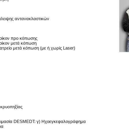
άλειψης αντανακλαστικών
 οίκον προ κόπωσης
 οίκον μετά κόπωση
ατρείο μετά κόπωση (με ή χωρίς Laser)
 κρυοπηξίας
οκιμασία DESMEDT: γ) Ηχοεγκεφαλογράφημα
μα