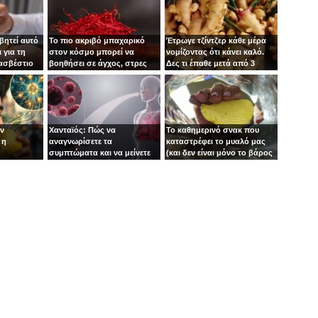
βητεί αυτό
Το πιο ακριβό μπαχαρικό
Έτρωγε τζίντζερ κάθε μέρα
 για τη
στον κόσμο μπορεί να
νομίζοντας ότι κάνει καλό.
 ασβέστιο
βοηθήσει σε άγχος, στρες
Δες τι έπαθε μετά από 3
και κατάθλιψη
μήνες!
ιν
Χανταϊός: Πώς να
Το καθημερινό σνακ που
 η
αναγνωρίσετε τα
καταστρέφει το μυαλό μας
συμπτώματα και να μείνετε
(και δεν είναι μόνο το βάρος
ασφαλείς
το πρόβλημα)