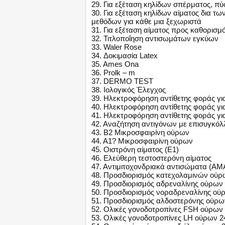
29. Για εξέταση κηλίδων σπέρματος, π
30. Για εξέταση κηλίδων αίματος δια
μεθόδων για κάθε μια ξεχωριστά
31. Για εξέταση αίματος προς καθορισμό
32. Τιτλοποΐηση αντισωμάτων εγκύων
33. Waler Rose
34. Δοκιμασία Latex
35. Ames Ona
36. Prolk – m
37. DERMO TEST
38. Ιολογικός Έλεγχος
39. Ηλεκτροφόρηση αντίθετης φοράς γι
40. Ηλεκτροφόρηση αντίθετης φοράς για
41. Ηλεκτροφόρηση αντίθετης φοράς γι
42. Αναζήτηση αντιγόνων με επισυγκό
43. Β2 Μικροσφαιρίνη ούρων
44. Α1? Μικροσφαιρίνη ούρων
45. Οιστρόνη αίματος (E1)
46. Ελεύθερη τεστοστερόνη αίματος
47. Αντιμιτοχονδριακά αντισώματα (A
48. Προσδιορισμός κατεχολαμινών ούρ
49. Προσδιορισμός αδρεναλίνης ούρων
50. Προσδιορισμός νοραδρεναλίνης ού
51. Προσδιορισμός αλδοστερόνης ούρω
52. Ολικές γονοδοτροπίνες FSH ούρων
53. Ολικές γονοδοτροπίνες LH ούρων 