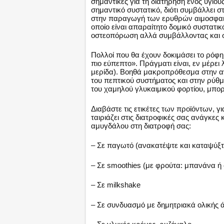
σημαντικές για τη διατήρηση ενός υγιού
σημαντικό συστατικό, διότι συμβάλλει σ
στην παραγωγή των ερυθρών αιμοσφαιρίων
οποίο είναι απαραίτητο δομικό συστατικ
οστεοπόρωση αλλά συμβάλλοντας και στ
Πολλοί που θα έχουν δοκιμάσει το ρόφη
πιο εύπεπτο». Πράγματι είναι, εν μέρε
μερίδα). Βοηθά μακροπρόθεσμα στην αντ
του πεπτικού συστήματος και στην ρύθ
του χαμηλού γλυκαιμικού φορτίου, μπορ
Διαβάστε τις ετικέτες των προϊόντων, γ
ταιριάζει στις διατροφικές σας ανάγκες 
αμυγδάλου στη διατροφή σας:
– Σε παγωτό (ανακατέψτε και καταψύξτ
– Σε smoothies (με φρούτα: μπανάνα ή
– Σε milkshake
– Σε συνδυασμό με δημητριακά ολικής 