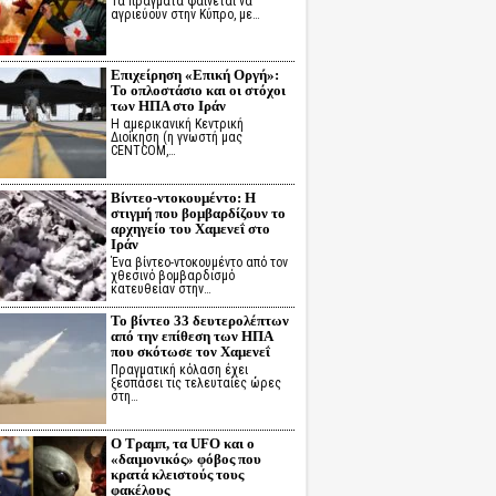
Τα πράγματα φαίνεται να
αγριεύουν στην Κύπρο, με…
Επιχείρηση «Επική Οργή»:
Το οπλοστάσιο και οι στόχοι
των ΗΠΑ στο Ιράν
Η αμερικανική Κεντρική
Διοίκηση (η γνωστή μας
CENTCOM,…
Βίντεο-ντοκουμέντο: Η
στιγμή που βομβαρδίζουν το
αρχηγείο του Χαμενεΐ στο
Ιράν
Ένα βίντεο-ντοκουμέντο από τον
χθεσινό βομβαρδισμό
κατευθείαν στην…
Το βίντεο 33 δευτερολέπτων
από την επίθεση των ΗΠΑ
που σκότωσε τον Χαμενεΐ
Πραγματική κόλαση έχει
ξεσπάσει τις τελευταίες ώρες
στη…
Ο Τραμπ, τα UFO και ο
«δαιμονικός» φόβος που
κρατά κλειστούς τους
φακέλους