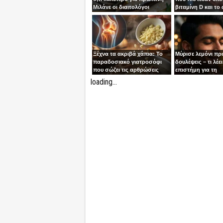
Μιλάνε οι διαιτολόγοι
βιταμίνη D και το
Ξέχνα τα ακριβά χάπια: Το
Μύρισε λεμόνι πρ
παραδοσιακό γιατροσόφι
δουλέψεις – τι λέει
που σώζει τις αρθρώσεις
επιστήμη για τη
συγκέντρωση
loading...