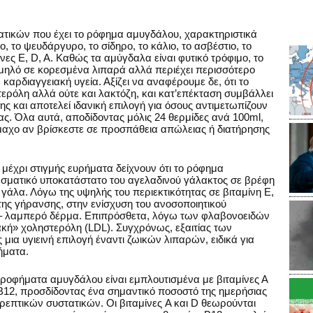
τικών που έχει το ρόφημα αμυγδάλου, χαρακτηριστικά
ο, το ψευδάργυρο, το σίδηρο, το κάλιο, το ασβέστιο, το
νες Ε, D, A. Καθώς τα αμύγδαλα είναι φυτικό τρόφιμο, το
μηλό σε κορεσμένα λιπαρά αλλά περιέχει περισσότερο
αρδιαγγειακή υγεία. Αξίζει να αναφέρουμε δε, ότι το
ερόλη αλλά ούτε και λακτόζη, και κατ’επέκταση συμβάλλει
ς και αποτελεί ιδανική επιλογή για όσους αντιμετωπίζουν
ς. Όλα αυτά, αποδίδοντας μόλις 24 θερμίδες ανά 100ml,
μαχο αν βρίσκεστε σε προσπάθεια απώλειας ή διατήρησης
 μέχρι στιγμής ευρήματα δείχνουν ότι το ρόφημα
εσματικό υποκατάστατο του αγελαδινού γάλακτος σε βρέφη
γάλα. Λόγω της υψηλής του περιεκτικότητας σε βιταμίνη Ε,
της γήρανσης, στην ενίσχυση του ανοσοποιητικού
ς – λαμπερό δέρμα. Επιπρόσθετα, λόγω των φλαβονοειδών
κακή» χοληστερόλη (LDL). Συγχρόνως, εξαιτίας των
ια υγιεινή επιλογή έναντι ζωικών λιπαρών, ειδικά για
ήματα.
α ροφήματα αμυγδάλου είναι εμπλουτισμένα με βιταμίνες Α
 B12, προσδίδοντας ένα σημαντικό ποσοστό της ημερήσιας
πτικών συστατικών. Οι βιταμίνες A και D θεωρούνται