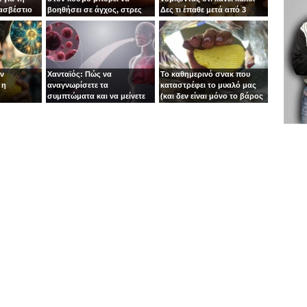
 ασβέστιο
βοηθήσει σε άγχος, στρες
Δες τι έπαθε μετά από 3
και κατάθλιψη
μήνες!
ιν
Χανταϊός: Πώς να
Το καθημερινό σνακ που
 η
αναγνωρίσετε τα
καταστρέφει το μυαλό μας
συμπτώματα και να μείνετε
(και δεν είναι μόνο το βάρος
ασφαλείς
το πρόβλημα)