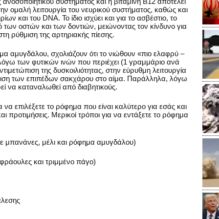
ς ανοσοποιητικού συστήματος και η βιταμίνη B12 αποτελεί
την ομαλή λειτουργία του νευρικού συστήματος, καθώς και
 και του DNA. Το ίδιο ισχύει και για το ασβέστιο, το
ό των οστών και των δοντιών, μειώνοντας τον κίνδυνο για
η ρύθμιση της αρτηριακής πίεσης.
μα αμυγδάλου, σχολιάζουν ότι το νιώθουν «πιο ελαφρύ –
ι λόγω των φυτικών ινών που περιέχει (1 γραμμάριο ανά
ιμετώπιση της δυσκοιλιότητας, στην εύρυθμη λειτουργία
μιση των επιπέδων σακχάρου στο αίμα. Παράλληλα, λόγω
εί να καταναλωθεί από διαβητικούς.
ια να επιλέξετε το ρόφημα που είναι καλύτερο για εσάς και
και προτιμήσεις. Μερικοί τρόποι για να εντάξετε το ρόφημα
ε μπανάνες, μέλι και ρόφημα αμυγδάλου)
 φράουλες και τριμμένο πάγο)
άλεσης