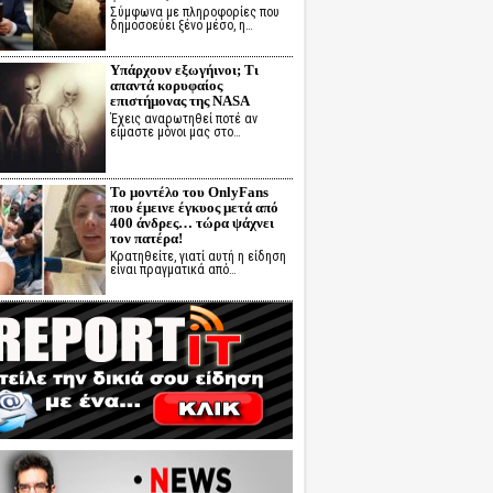
Σύμφωνα με πληροφορίες που
δημοσοεύει ξένο μέσο, η…
Υπάρχουν εξωγήινοι; Τι
απαντά κορυφαίος
επιστήμονας της NASA
Έχεις αναρωτηθεί ποτέ αν
είμαστε μόνοι μας στο…
Το μοντέλο του OnlyFans
που έμεινε έγκυος μετά από
400 άνδρες… τώρα ψάχνει
τον πατέρα!
Κρατηθείτε, γιατί αυτή η είδηση
είναι πραγματικά από…