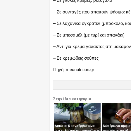
– Σε γλυκές κρέμες, ρυζόγαλο
– Σε συνταγές που απαιτούν ψήσιμο: κέ
– Σε λαχανικά ογκρατέν (μπρόκολο, κου
– Σε μπεσαμέλ (με τυρί και σπανάκι)
– Αντί για κρέμα γάλακτος στη μακαρο
– Σε κρεμώδεις σούπες
Πηγή: mednutrition.gr
Στην ίδια κατηγορία
Αυτές οι 5 κονσέρβες είναι
Νέα έρευνα αμφισ
ό,τι καλύτερο για πρωτεΐνη –
που πίστευαν όλοι