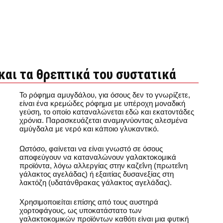
και τα θρεπτικά του συστατικά
Το ρόφημα αμυγδάλου, για όσους δεν το γνωρίζετε,
είναι ένα κρεμώδες ρόφημα με υπέροχη μοναδική
γεύση, το οποίο καταναλώνεται εδώ και εκατοντάδες
χρόνια. Παρασκευάζεται αναμιγνύοντας αλεσμένα
αμύγδαλα με νερό και κάποιο γλυκαντικό.
Ωστόσο, φαίνεται να είναι γνωστό σε όσους
αποφεύγουν να καταναλώνουν γαλακτοκομικά
προϊόντα, λόγω αλλεργίας στην καζεΐνη (πρωτεΐνη
γάλακτος αγελάδας) ή εξαιτίας δυσανεξίας στη
λακτόζη (υδατάνθρακας γάλακτος αγελάδας).
Χρησιμοποιείται επίσης από τους αυστηρά
χορτοφάγους, ως υποκατάστατο των
γαλακτοκομικών προϊόντων καθότι είναι μια φυτική