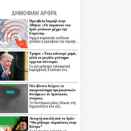
ΔΗΜΟΦΙΛΗ ΑΡΘΡΑ
Πρεσβεία Ισραήλ στην
Αθήνα: «Οι πύραυλοι του
Ιράν φτάνουν μέχρι την
Ευρώπη»
Ηχηρό καμπανάκι κινδύνου
χτυπάει η πρεσβεία του Ισραήλ…
Τραμπ: «Τους κάνουμε χαμό,
αλλά το μεγάλο χτύπημα
έρχεται σύντομα»
Σε μια γρήγορη τηλεφωνική
παρέμβαση 9 λεπτών στο…
Νέο βίντεο δείχνει το
σφυροκόπημα αμερικανικών
δυνάμεων σε Ιρανικούς
στόχους
Το Πεντάγωνο μόλις έδωσε στη
δημοσιότητα ένα νέο,…
Ανοιχτή απειλή από το Ιράν:
“Θα ρίξουμε πυραύλους στην
Κύπρο”