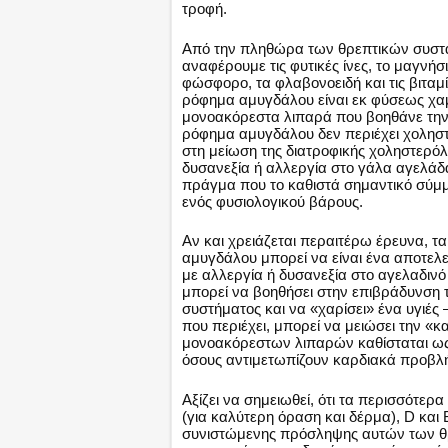
τροφή.
Από την πληθώρα των θρεπτικών συστα
αναφέρουμε τις φυτικές ίνες, το μαγνήσι
φώσφορο, τα φλαβονοειδή και τις βιταμί
ρόφημα αμυγδάλου είναι εκ φύσεως χα
μονοακόρεστα λιπαρά που βοηθάνε την κ
ρόφημα αμυγδάλου δεν περιέχει χοληστ
στη μείωση της διατροφικής χοληστερόλη
δυσανεξία ή αλλεργία στο γάλα αγελάδα
πράγμα που το καθιστά σημαντικό σύμ
ενός φυσιολογικού βάρους.
Αν και χρειάζεται περαιτέρω έρευνα, τα
αμυγδάλου μπορεί να είναι ένα αποτελ
με αλλεργία ή δυσανεξία στο αγελαδινό 
μπορεί να βοηθήσει στην επιβράδυνση 
συστήματος και να «χαρίσει» ένα υγιέ
που περιέχει, μπορεί να μειώσει την «
μονοακόρεστων λιπαρών καθίσταται ως μ
όσους αντιμετωπίζουν καρδιακά προβλ
Αξίζει να σημειωθεί, ότι τα περισσότερ
(για καλύτερη όραση και δέρμα), D και
συνιστώμενης πρόσληψης αυτών των θρε