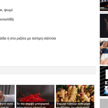
ικ, ψωμί
νουπίδι)
νάδα ή στο ριζότο με άσπρη σάλτσα
βητεί αυτό
Το πιο ακριβό μπαχαρικό
Έτρωγε τζίντζερ κάθε μέρα
 για τη
στον κόσμο μπορεί να
νομίζοντας ότι κάνει καλό.